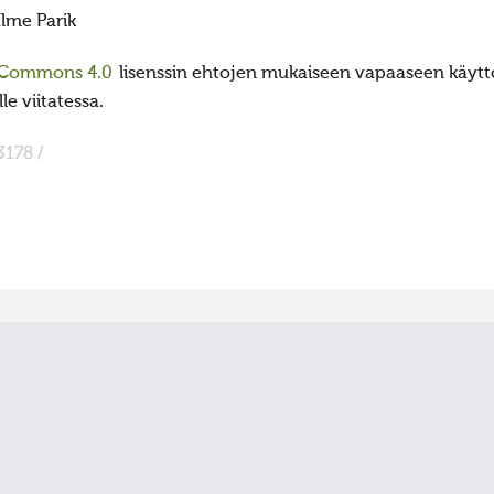
Ilme Parik
 Commons 4.0
lisenssin ehtojen mukaiseen vapaaseen käyttö
e viitatessa.
3178 /