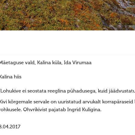
Mäetaguse vald, Kalina küla, Ida Virumaa
Kalina hiis
[Lohukive ei seostata reeglina pühadusega, kuid jäädvustatud
Kivi kõrgemale servale on uuristatud arvukalt korrapäraseid
rohkusele. Ohvrikivist pajatab Ingrid Kuligina.
8.04.2017