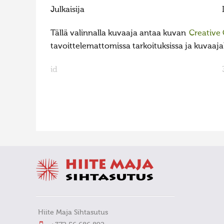
Julkaisija
Tällä valinnalla kuvaaja antaa kuvan
Creative
tavoittelemattomissa tarkoituksissa ja kuvaajall
id
FaLang translation system by Faboba
Hiite Maja Sihtasutus