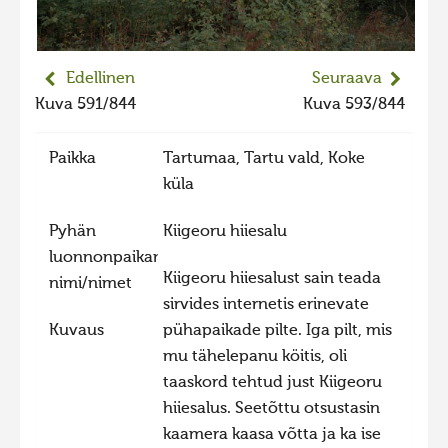
2023 kuvakilpailu lisä
Liikkuvat kuvat 2023
Edellinen
Seuraava
Hiite kuvavõistlus 2022
Kuva 591/844
Kuva 593/844
Hiite kuvavõistlus 2022 lisa
Paikka
Tartumaa, Tartu vald, Koke
Liikkuvat kuvat 2022
küla
Hiite kuvavõistlus 2021
Liikkuvat kuvat 2021
Pyhän
Kiigeoru hiiesalu
luonnonpaikan
Hiite kuvavõistlus 2020
Kiigeoru hiiesalust sain teada
nimi/nimet
Liikkuvat kuvat 2020
sirvides internetis erinevate
Kuvaus
pühapaikade pilte. Iga pilt, mis
Hiite kuvavõistlus 2019
mu tähelepanu köitis, oli
Hiite kuvavõistlus 2018
taaskord tehtud just Kiigeoru
Hiite kuvavõistlus 2017
hiiesalus. Seetõttu otsustasin
kaamera kaasa võtta ja ka ise
Hiite kuvavõistlus 2016