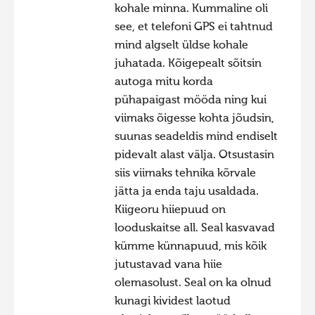
kohale minna. Kummaline oli
Hiite kuvavõistlus 2015
see, et telefoni GPS ei tahtnud
Hiite kuvavõistlus 2014
mind algselt üldse kohale
juhatada. Kõigepealt sõitsin
Hiite kuvavõistlus 2013
autoga mitu korda
Hiite kuvavõistlus 2012
pühapaigast mööda ning kui
Hiite kuvavõistlus 2011
viimaks õigesse kohta jõudsin,
suunas seadeldis mind endiselt
Hiite kuvavõistlus 2010
pidevalt alast välja. Otsustasin
Hiite kuvavõistlus 2009
siis viimaks tehnika kõrvale
jätta ja enda taju usaldada.
Hiite kuvavõistlus 2008
Kiigeoru hiiepuud on
looduskaitse all. Seal kasvavad
kümme künnapuud, mis kõik
jutustavad vana hiie
olemasolust. Seal on ka olnud
kunagi kividest laotud