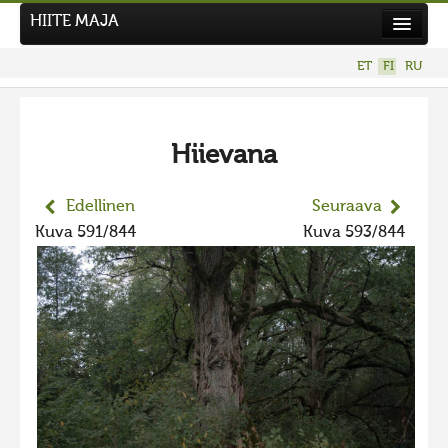
HIITE MAJA
Uutiset
ET
FI
RU
Kuvakilpailut
UUSI KUVAKILPAILU
Hiievana
Hiite kuvavõistlus 2026
AIEMMAT KILPAILUT
Edellinen
Seuraava
Hiisien kuvakilpailu 2025
Kuva 591/844
Kuva 593/844
2025 kuvakilpailu lisä
Liikuvad kuvad 2025
Hiisien kuvakilpailu 2024
2024 kuvakilpailu lisä
Liikkuvat kuvat 2024
Hiisien kuvakilpailu 2023