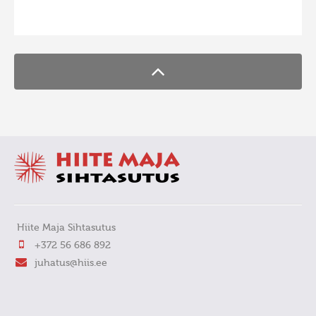
FaLang translation system by Faboba
Hiite Maja Sihtasutus
+372 56 686 892
juhatus@hiis.ee