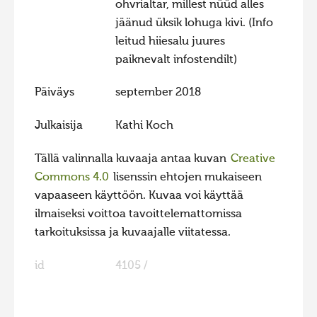
ohvrialtar, millest nüüd alles
jäänud üksik lohuga kivi. (Info
leitud hiiesalu juures
paiknevalt infostendilt)
Päiväys
september 2018
Julkaisija
Kathi Koch
Tällä valinnalla kuvaaja antaa kuvan
Creative
Commons 4.0
lisenssin ehtojen mukaiseen
vapaaseen käyttöön. Kuvaa voi käyttää
ilmaiseksi voittoa tavoittelemattomissa
tarkoituksissa ja kuvaajalle viitatessa.
id
4105 /