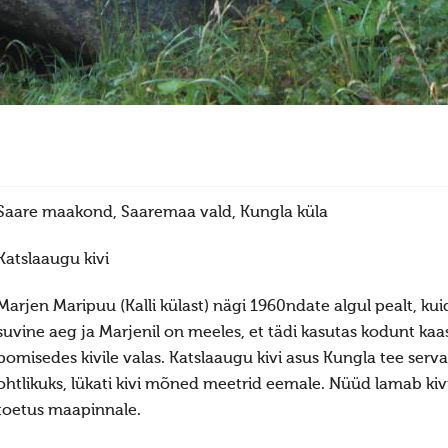
Saare maakond, Saaremaa vald, Kungla küla
Katslaaugu kivi
Marjen Maripuu (Kalli külast) nägi 1960ndate algul pealt, kuida
suvine aeg ja Marjenil on meeles, et tädi kasutas kodunt kaa
pomisedes kivile valas. Katslaaugu kivi asus Kungla tee servas
ohtlikuks, lükati kivi mõned meetrid eemale. Nüüd lamab kivi v
toetus maapinnale.