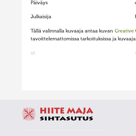
Päiväys
Julkaisija
Tällä valinnalla kuvaaja antaa kuvan
Creative
tavoittelemattomissa tarkoituksissa ja kuvaajall
id
FaLang translation system by Faboba