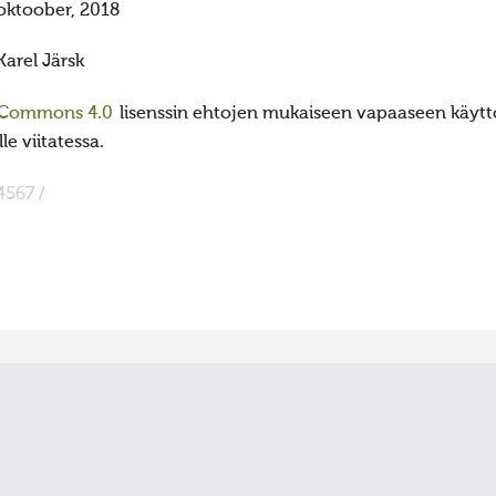
oktoober, 2018
Karel Järsk
 Commons 4.0
lisenssin ehtojen mukaiseen vapaaseen käyttö
e viitatessa.
4567 /