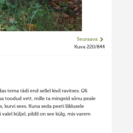
Seuraava
Kuva 220/844
s tema tädi end sellel kivil ravitses. Oli
sa toodud vett, mille ta mingeid sõnu peale
, kurvi sees. Kuna seda peeti liiklusele
alel küljel, pildil on see külg, mis varem