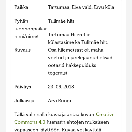
Paikka
Tartumaa, Elva vald, Ervu küla
Hiite kuvavõistlus 2015
Hiite kuvavõistlus 2014
Pyhän
Tulimäe hiis
Hiite kuvavõistlus 2013
luonnonpaikan
Tartumaa Hiieretkel
nimi/nimet
Hiite kuvavõistlus 2012
külastasime ka Tulimäe hiit.
Hiite kuvavõistlus 2011
Kuvaus
Osa hiiemetsast oli maha
võetud ja järelejäänud oksad
Hiite kuvavõistlus 2010
ootasid hakkepuiduks
Hiite kuvavõistlus 2009
tegemist.
Hiite kuvavõistlus 2008
Päiväys
23. 09. 2018
Julkaisija
Arvi Rungi
Tällä valinnalla kuvaaja antaa kuvan
Creative
Commons 4.0
lisenssin ehtojen mukaiseen
vapaaseen käyttöön. Kuvaa voi käyttää