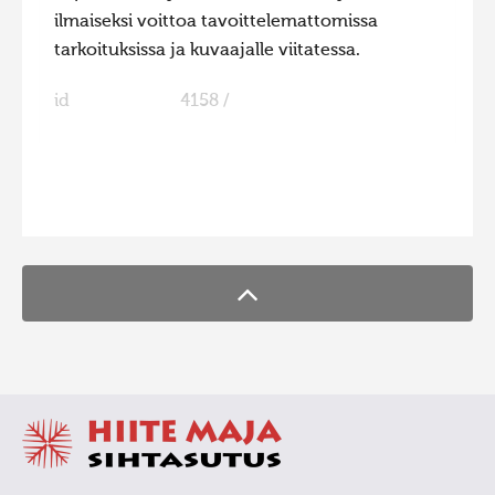
ilmaiseksi voittoa tavoittelemattomissa
tarkoituksissa ja kuvaajalle viitatessa.
id
4158 /
FaLang translation system by Faboba