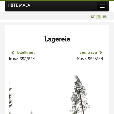
HIITE MAJA
Uutiset
ET
FI
RU
Kuvakilpailut
UUSI KUVAKILPAILU
Lagereie
Hiite kuvavõistlus 2026
AIEMMAT KILPAILUT
Edellinen
Seuraava
Hiisien kuvakilpailu 2025
Kuva 552/844
Kuva 554/844
2025 kuvakilpailu lisä
Liikuvad kuvad 2025
Hiisien kuvakilpailu 2024
2024 kuvakilpailu lisä
Liikkuvat kuvat 2024
Hiisien kuvakilpailu 2023