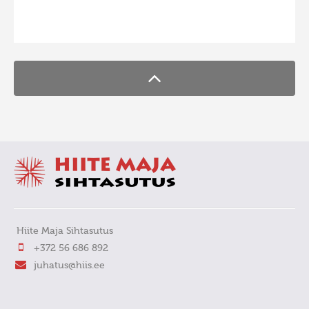
FaLang translation system by Faboba
Hiite Maja Sihtasutus
+372 56 686 892
juhatus@hiis.ee