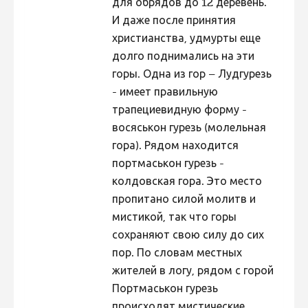
для обрядов до 12 деревень.
И даже после принятия
христианства, удмурты еще
долго поднимались на эти
горы. Одна из гор – Лудгурезь
- имеет правильную
трапециевидную форму -
восяськон гурезь (молельная
гора). Рядом находится
портмаськон гурезь -
колдовская гора. Это место
пропитано силой молитв и
мистикой, так что горы
сохраняют свою силу до сих
пор. По словам местных
жителей в логу, рядом с горой
Портмаськон гурезь
происходят мистические