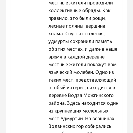
местные жители проводили
Hiite kuvavõistlus 2015
коллективные обряды. Как
правило, это были рощи,
Hiite kuvavõistlus 2014
лесные поляны, вершина
Hiite kuvavõistlus 2013
холма. Спустя столетия,
Hiite kuvavõistlus 2012
удмурты сохранили память
об этих местах, и даже в наше
Hiite kuvavõistlus 2011
время в каждой деревне
Hiite kuvavõistlus 2010
местные жители покажут вам
Hiite kuvavõistlus 2009
языческий молебен. Одно из
таких мест, представляющий
Hiite kuvavõistlus 2008
особый интерес, находится в
деревне Водзя Можгинского
района. Здесь находится один
из крупнейших молельных
мест Удмуртии. На вершинах
Водзинских гор собирались