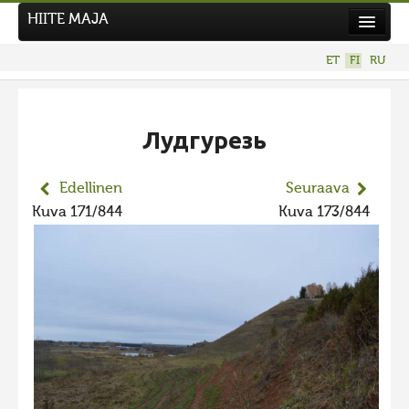
HIITE MAJA
Uutiset
ET
FI
RU
Kuvakilpailut
UUSI KUVAKILPAILU
Лудгурезь
Hiite kuvavõistlus 2026
AIEMMAT KILPAILUT
Edellinen
Seuraava
Hiisien kuvakilpailu 2025
Kuva 171/844
Kuva 173/844
2025 kuvakilpailu lisä
Liikuvad kuvad 2025
Hiisien kuvakilpailu 2024
2024 kuvakilpailu lisä
Liikkuvat kuvat 2024
Hiisien kuvakilpailu 2023