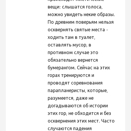
вещи: слышатся голоса,
можно увидеть некие образы.
По древним поверьям нельзя
осквернять святые места -
ходить там в туалет,
оставлять мусор, в
противном случае это
обязательно вернется
бумерангом. Сейчас на этих
горах тренируются и
проводят соревнования
парапланеристы, которые,
разумеется, даже не
догадываются об истории
этих гор, не обходится и без
осквернения этих мест. Часто
случаются падения