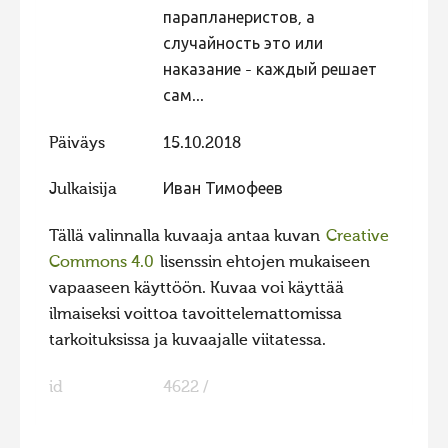
парапланеристов, а
случайность это или
наказание - каждый решает
сам...
Päiväys
15.10.2018
Julkaisija
Иван Тимофеев
Tällä valinnalla kuvaaja antaa kuvan
Creative
Commons 4.0
lisenssin ehtojen mukaiseen
vapaaseen käyttöön. Kuvaa voi käyttää
ilmaiseksi voittoa tavoittelemattomissa
tarkoituksissa ja kuvaajalle viitatessa.
id
4622 /