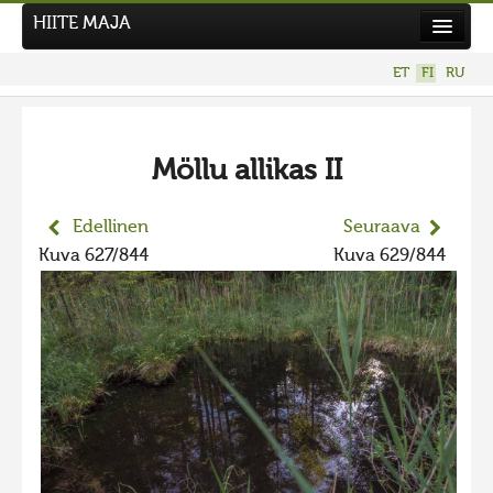
HIITE MAJA
Uutiset
ET
FI
RU
Kuvakilpailut
UUSI KUVAKILPAILU
Möllu allikas II
Hiite kuvavõistlus 2026
AIEMMAT KILPAILUT
Edellinen
Seuraava
Hiisien kuvakilpailu 2025
Kuva 627/844
Kuva 629/844
2025 kuvakilpailu lisä
Liikuvad kuvad 2025
Hiisien kuvakilpailu 2024
2024 kuvakilpailu lisä
Liikkuvat kuvat 2024
Hiisien kuvakilpailu 2023