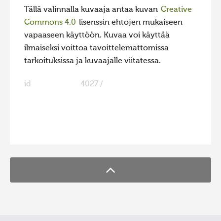
Tällä valinnalla kuvaaja antaa kuvan
Creative
Commons 4.0
lisenssin ehtojen mukaiseen
vapaaseen käyttöön. Kuvaa voi käyttää
ilmaiseksi voittoa tavoittelemattomissa
tarkoituksissa ja kuvaajalle viitatessa.
id
4027 /
FaLang translation system by Faboba