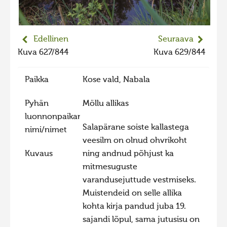
2023 kuvakilpailu lisä
Liikkuvat kuvat 2023
Edellinen
Seuraava
Hiite kuvavõistlus 2022
Kuva 627/844
Kuva 629/844
Hiite kuvavõistlus 2022 lisa
Paikka
Kose vald, Nabala
Liikkuvat kuvat 2022
Hiite kuvavõistlus 2021
Pyhän
Möllu allikas
Liikkuvat kuvat 2021
luonnonpaikan
Salapärane soiste kallastega
nimi/nimet
Hiite kuvavõistlus 2020
veesilm on olnud ohvrikoht
Liikkuvat kuvat 2020
Kuvaus
ning andnud põhjust ka
mitmesuguste
Hiite kuvavõistlus 2019
varandusejuttude vestmiseks.
Hiite kuvavõistlus 2018
Muistendeid on selle allika
Hiite kuvavõistlus 2017
kohta kirja pandud juba 19.
sajandi lõpul, sama jutusisu on
Hiite kuvavõistlus 2016