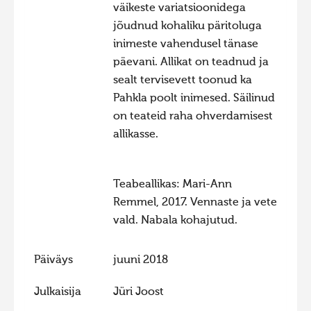
väikeste variatsioonidega
Hiite kuvavõistlus 2015
jõudnud kohaliku päritoluga
Hiite kuvavõistlus 2014
inimeste vahendusel tänase
päevani. Allikat on teadnud ja
Hiite kuvavõistlus 2013
sealt tervisevett toonud ka
Hiite kuvavõistlus 2012
Pahkla poolt inimesed. Säilinud
on teateid raha ohverdamisest
Hiite kuvavõistlus 2011
allikasse.
Hiite kuvavõistlus 2010
Hiite kuvavõistlus 2009
Teabeallikas: Mari-Ann
Hiite kuvavõistlus 2008
Remmel, 2017. Vennaste ja vete
vald. Nabala kohajutud.
Päiväys
juuni 2018
Julkaisija
Jüri Joost