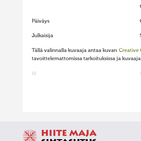
Päiväys
Julkaisija
Tällä valinnalla kuvaaja antaa kuvan
Creative
tavoittelemattomissa tarkoituksissa ja kuvaajall
id
FaLang translation system by Faboba