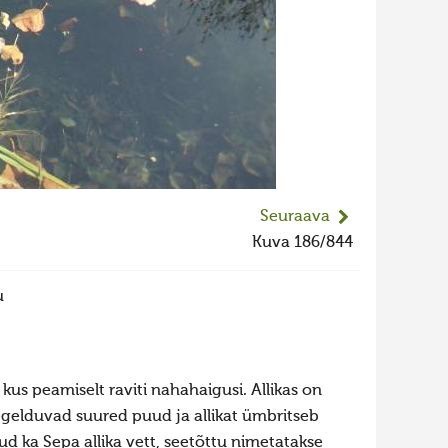
Seuraava
Kuva 186/844
u
 kus peamiselt raviti nahahaigusi. Allikas on
egelduvad suured puud ja allikat ümbritseb
tud ka Sepa allika vett, seetõttu nimetatakse