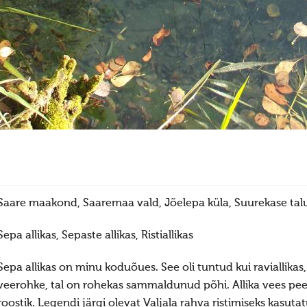
Saare maakond, Saaremaa vald, Jõelepa küla, Suurekase tal
Sepa allikas, Sepaste allikas, Ristiallikas
Sepa allikas on minu koduõues. See oli tuntud kui raviallikas,
veerohke, tal on rohekas sammaldunud põhi. Allika vees pe
roostik. Legendi järgi olevat Valjala rahva ristimiseks kasuta