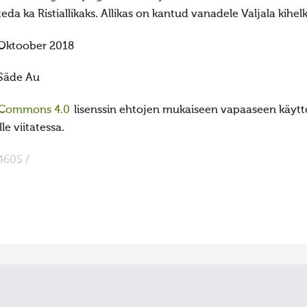
teda ka Ristiallikaks. Allikas on kantud vanadele Valjala kihel
Oktoober 2018
Säde Au
 Commons 4.0
lisenssin ehtojen mukaiseen vapaaseen käyttö
e viitatessa.
4605 /