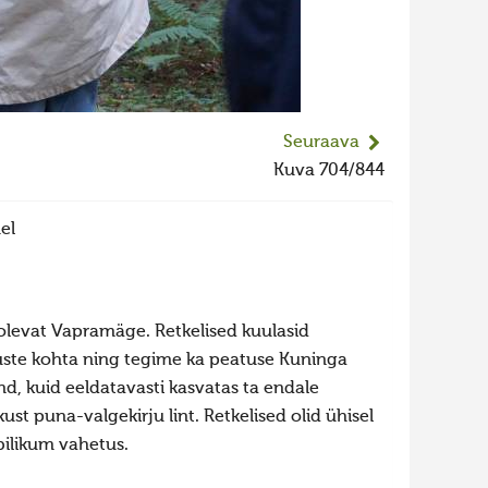
Seuraava
Kuva 704/844
el
olevat Vapramäge. Retkelised kuulasid
uste kohta ning tegime ka peatuse Kuninga
nd, kuid eeldatavasti kasvatas ta endale
kust puna-valgekirju lint. Retkelised olid ühisel
obilikum vahetus.