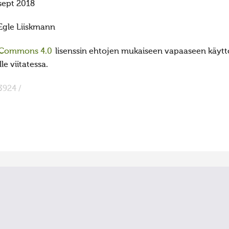
sept 2018
Egle Liiskmann
 Commons 4.0
lisenssin ehtojen mukaiseen vapaaseen käyttö
e viitatessa.
3924 /