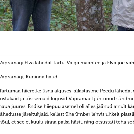
Vapramägi Elva lähedal Tartu-Valga maantee ja Elva jõe vah
Vapramägi, Kuninga haud
Tartumaa hiieretke üsna alguses külastasime Peedu lähedal 
lustakaid ja tõsisemaid lugusid Vapramäel juhtunud sündm
haua juures. Endise hiiepuu asemel oli alles jäänud ainult kä
lähedusse järeltulijaid, kellest ühe ümber lehvis uhkelt plasti
nõul, et see ei kuulu sinna paika hästi, ning otsustati teha s