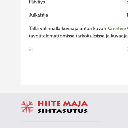
Päiväys
Julkaisija
Tällä valinnalla kuvaaja antaa kuvan
Creative
tavoittelemattomissa tarkoituksissa ja kuvaajall
id
FaLang translation system by Faboba