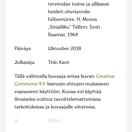
tervendav toime ja allikasse
heideti ohvrianniks
hõbemünte. H. Moora
„Sinialliku“ Tallinn: Eesti
Raamat, 1964
Päiväys
Oktoober 2018
Julkaisija
Triin Kant
Tällä valinnalla kuvaaja antaa kuvan
Creative
Commons 4.0
lisenssin ehtojen mukaiseen
vapaaseen käyttöön. Kuvaa voi käyttää
ilmaiseksi voittoa tavoittelemattomissa
tarkoituksissa ja kuvaajalle viitatessa.
id
4016 /