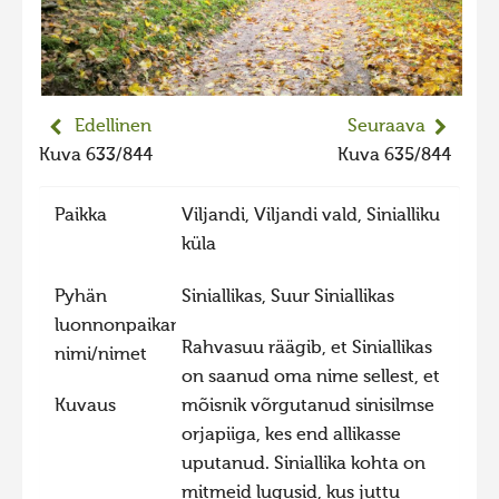
2023 kuvakilpailu lisä
Liikkuvat kuvat 2023
Hiite kuvavõistlus 2022
Edellinen
Seuraava
Hiite kuvavõistlus 2022 lisa
Kuva 633/844
Kuva 635/844
Liikkuvat kuvat 2022
Paikka
Viljandi, Viljandi vald, Sinialliku
Hiite kuvavõistlus 2021
küla
Liikkuvat kuvat 2021
Hiite kuvavõistlus 2020
Pyhän
Siniallikas, Suur Siniallikas
luonnonpaikan
Liikkuvat kuvat 2020
Rahvasuu räägib, et Siniallikas
nimi/nimet
Hiite kuvavõistlus 2019
on saanud oma nime sellest, et
Kuvaus
mõisnik võrgutanud sinisilmse
Hiite kuvavõistlus 2018
orjapiiga, kes end allikasse
Hiite kuvavõistlus 2017
uputanud. Siniallika kohta on
Hiite kuvavõistlus 2016
mitmeid lugusid, kus juttu