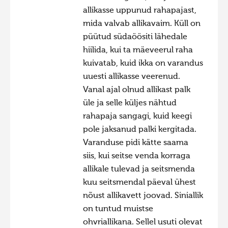
allikasse uppunud rahapajast,
Hiite kuvavõistlus 2015
mida valvab allikavaim. Küll on
Hiite kuvavõistlus 2014
püütud südaöösiti lähedale
Hiite kuvavõistlus 2013
hiilida, kui ta mäeveerul raha
kuivatab, kuid ikka on varandus
Hiite kuvavõistlus 2012
uuesti allikasse veerenud.
Hiite kuvavõistlus 2011
Vanal ajal olnud allikast palk
Hiite kuvavõistlus 2010
üle ja selle küljes nähtud
rahapaja sangagi, kuid keegi
Hiite kuvavõistlus 2009
pole jaksanud palki kergitada.
Hiite kuvavõistlus 2008
Varanduse pidi kätte saama
siis, kui seitse venda korraga
allikale tulevad ja seitsmenda
kuu seitsmendal päeval ühest
nõust allikavett joovad. Siniallik
on tuntud muistse
ohvriallikana. Sellel usuti olevat