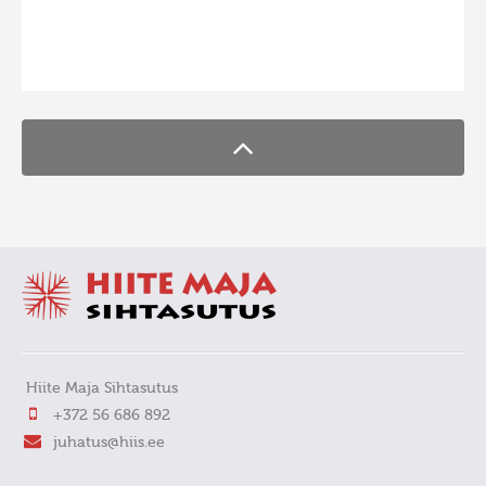
FaLang translation system by Faboba
Hiite Maja Sihtasutus
+372 56 686 892
juhatus@hiis.ee