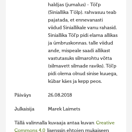
haldjas (jumalus) - Töl'p
Hiite kuvavõistlus 2015
(Siniallika T'ölp). rahvasuu teab
Hiite kuvavõistlus 2014
pajatada, et ennevanasti
viidud Siniallikale vanu rahasid.
Hiite kuvavõistlus 2013
Siniallika Töl'p pidi elama allikas
Hiite kuvavõistlus 2012
ja ümbruskonnas. talle viidud
Hiite kuvavõistlus 2011
ande, mispeale saadi allikast
vastutasuks silmarohtu võtta
Hiite kuvavõistlus 2010
(silmavett silmade raviks). Töl'p
Hiite kuvavõistlus 2009
pidi olema olnud sinise kuuega,
Hiite kuvavõistlus 2008
kübar käes ja kepp peos.
Päiväys
26.08.2018
Julkaisija
Marek Laimets
Tällä valinnalla kuvaaja antaa kuvan
Creative
Commons 4.0
lisenssin ehtojen mukaiseen