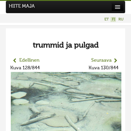
HIITE MAJA
Uutiset
ET
FI
RU
Kuvakilpailut
UUSI KUVAKILPAILU
trummid ja pulgad
Hiite kuvavõistlus 2026
AIEMMAT KILPAILUT
Edellinen
Seuraava
Hiisien kuvakilpailu 2025
Kuva 128/844
Kuva 130/844
2025 kuvakilpailu lisä
Liikuvad kuvad 2025
Hiisien kuvakilpailu 2024
2024 kuvakilpailu lisä
Liikkuvat kuvat 2024
Hiisien kuvakilpailu 2023