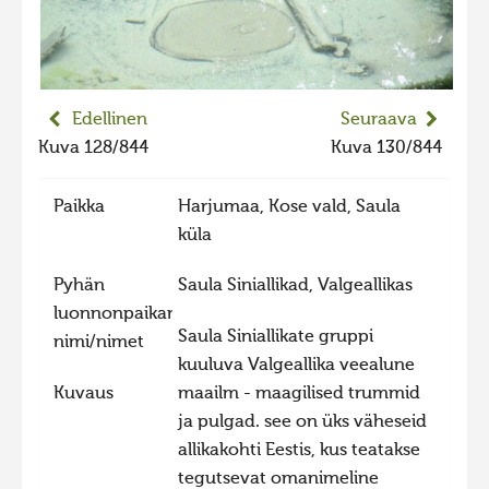
2023 kuvakilpailu lisä
Liikkuvat kuvat 2023
Hiite kuvavõistlus 2022
Edellinen
Seuraava
Hiite kuvavõistlus 2022 lisa
Kuva 128/844
Kuva 130/844
Liikkuvat kuvat 2022
Paikka
Harjumaa, Kose vald, Saula
Hiite kuvavõistlus 2021
küla
Liikkuvat kuvat 2021
Pyhän
Saula Siniallikad, Valgeallikas
Hiite kuvavõistlus 2020
luonnonpaikan
Liikkuvat kuvat 2020
Saula Siniallikate gruppi
nimi/nimet
kuuluva Valgeallika veealune
Hiite kuvavõistlus 2019
Kuvaus
maailm - maagilised trummid
Hiite kuvavõistlus 2018
ja pulgad. see on üks väheseid
Hiite kuvavõistlus 2017
allikakohti Eestis, kus teatakse
tegutsevat omanimeline
Hiite kuvavõistlus 2016