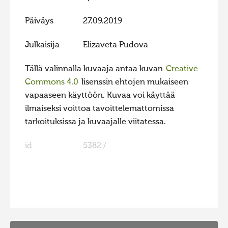
Hiite kuvavõistlus 2015
Päiväys
27.09.2019
Hiite kuvavõistlus 2014
Julkaisija
Elizaveta Pudova
Hiite kuvavõistlus 2013
Hiite kuvavõistlus 2012
Tällä valinnalla kuvaaja antaa kuvan
Creative
Commons 4.0
lisenssin ehtojen mukaiseen
Hiite kuvavõistlus 2011
vapaaseen käyttöön. Kuvaa voi käyttää
Hiite kuvavõistlus 2010
ilmaiseksi voittoa tavoittelemattomissa
Hiite kuvavõistlus 2009
tarkoituksissa ja kuvaajalle viitatessa.
Hiite kuvavõistlus 2008
id
5382 /
FaLang translation system by Faboba