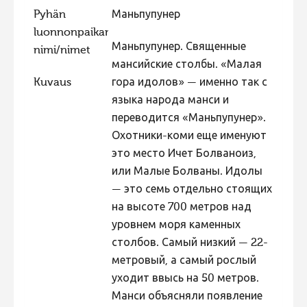
Pyhän
Маньпупунер
Hiite kuvavõistlus 2015
luonnonpaikan
Hiite kuvavõistlus 2014
Маньпупунер. Священные
nimi/nimet
мансийские столбы. «Малая
Hiite kuvavõistlus 2013
Kuvaus
гора идолов» — именно так с
Hiite kuvavõistlus 2012
языка народа манси и
Hiite kuvavõistlus 2011
переводится «Маньпупунер».
Охотники-коми еще именуют
Hiite kuvavõistlus 2010
это место Ичет Болваноиз,
Hiite kuvavõistlus 2009
или Малые Болваны. Идолы
Hiite kuvavõistlus 2008
— это семь отдельно стоящих
на высоте 700 метров над
уровнем моря каменных
столбов. Самый низкий — 22-
метровый, а самый рослый
уходит ввысь на 50 метров.
Манси объясняли появление