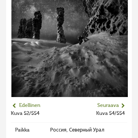
2023 kuvakilpailu lisä
Liikkuvat kuvat 2023
Hiite kuvavõistlus 2022
Hiite kuvavõistlus 2022 lisa
Liikkuvat kuvat 2022
Hiite kuvavõistlus 2021
Liikkuvat kuvat 2021
Hiite kuvavõistlus 2020
Liikkuvat kuvat 2020
Hiite kuvavõistlus 2019
Edellinen
Seuraava
Kuva 52/554
Kuva 54/554
Hiite kuvavõistlus 2018
Hiite kuvavõistlus 2017
Paikka
Россия, Северный Урал
Hiite kuvavõistlus 2016