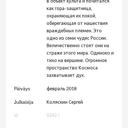
в объект культа и почитался
как гора-защитница,
охраняющая их покой,
оберегающая от нашествия
враждебных племен. Это
одно из семи чудес России.
Величественно стоят они на
страже этого мира. Одиноко и
тихо на вершине. Огромное
пространство Космоса
захватывает дух.
Päiväys
февраль 2018
Julkaisija
Коляскин Сергей
id
5542 /