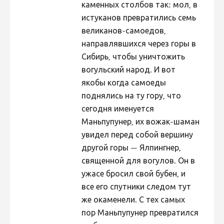
каменных столбов так: мол, в
истуканов превратились семь
великанов-самоедов,
направлявшихся через горы в
Сибирь, чтобы уничтожить
вогульский народ. И вот
якобы когда самоеды
поднялись на ту гору, что
сегодня именуется
Маньпупунер, их вожак-шаман
увидел перед собой вершину
другой горы — Ялпингнер,
священной для вогулов. Он в
ужасе бросил свой бубен, и
все его спутники следом тут
же окаменели. С тех самых
пор Маньпупунер превратился