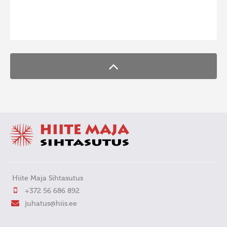
FaLang translation system by Faboba
Hiite Maja Sihtasutus
+372 56 686 892
juhatus@hiis.ee