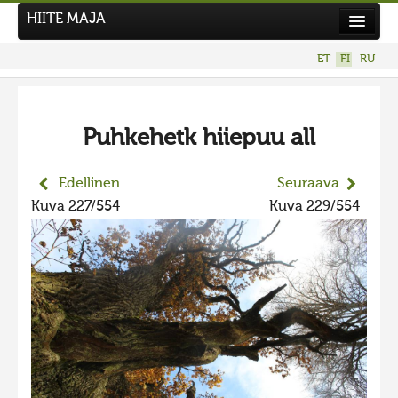
HIITE MAJA
Uutiset
ET
FI
RU
Kuvakilpailut
UUSI KUVAKILPAILU
Puhkehetk hiiepuu all
Hiite kuvavõistlus 2026
AIEMMAT KILPAILUT
Edellinen
Seuraava
Hiisien kuvakilpailu 2025
Kuva 227/554
Kuva 229/554
2025 kuvakilpailu lisä
Liikuvad kuvad 2025
Hiisien kuvakilpailu 2024
2024 kuvakilpailu lisä
Liikkuvat kuvat 2024
Hiisien kuvakilpailu 2023