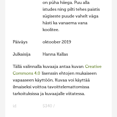
on püha hiiega. Puu alla
Hiite kuvavõistlus 2015
istudes ning pilti tehes paistis
Hiite kuvavõistlus 2014
sügiseste puude vahelt väga
hästi ka vanaema vana
Hiite kuvavõistlus 2013
koolitee.
Hiite kuvavõistlus 2012
Päiväys
oktoober 2019
Hiite kuvavõistlus 2011
Hiite kuvavõistlus 2010
Julkaisija
Hanna Kallas
Hiite kuvavõistlus 2009
Tällä valinnalla kuvaaja antaa kuvan
Creative
Hiite kuvavõistlus 2008
Commons 4.0
lisenssin ehtojen mukaiseen
vapaaseen käyttöön. Kuvaa voi käyttää
ilmaiseksi voittoa tavoittelemattomissa
tarkoituksissa ja kuvaajalle viitatessa.
id
5340 /