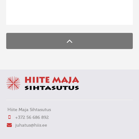
FaLang translation system by Faboba
Hiite Maja Sihtasutus
+372 56 686 892
juhatus@hiis.ee