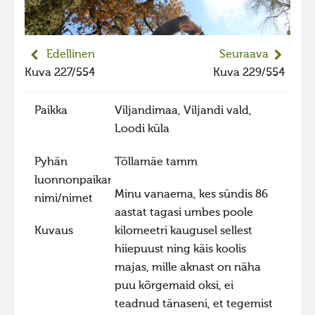
2023 kuvakilpailu lisä
Liikkuvat kuvat 2023
Edellinen
Seuraava
Hiite kuvavõistlus 2022
Kuva 227/554
Kuva 229/554
Hiite kuvavõistlus 2022 lisa
Paikka
Viljandimaa, Viljandi vald,
Liikkuvat kuvat 2022
Loodi küla
Hiite kuvavõistlus 2021
Pyhän
Tõllamäe tamm
Liikkuvat kuvat 2021
luonnonpaikan
Hiite kuvavõistlus 2020
Minu vanaema, kes sündis 86
nimi/nimet
Liikkuvat kuvat 2020
aastat tagasi umbes poole
Kuvaus
kilomeetri kaugusel sellest
Hiite kuvavõistlus 2019
hiiepuust ning käis koolis
Hiite kuvavõistlus 2018
majas, mille aknast on näha
Hiite kuvavõistlus 2017
puu kõrgemaid oksi, ei
teadnud tänaseni, et tegemist
Hiite kuvavõistlus 2016