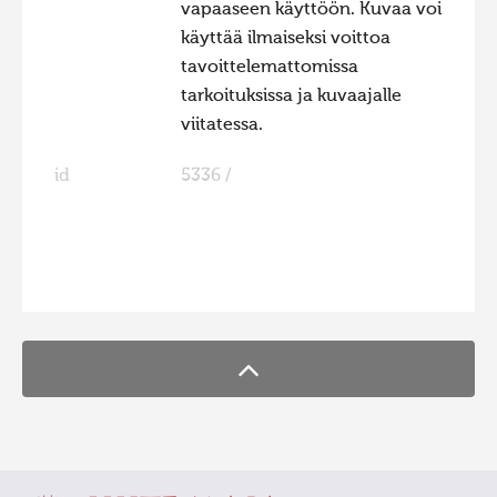
vapaaseen käyttöön. Kuvaa voi
Hiite kuvavõistlus 2015
käyttää ilmaiseksi voittoa
tavoittelemattomissa
Hiite kuvavõistlus 2014
tarkoituksissa ja kuvaajalle
Hiite kuvavõistlus 2013
viitatessa.
Hiite kuvavõistlus 2012
id
5336 /
Hiite kuvavõistlus 2011
Hiite kuvavõistlus 2010
Hiite kuvavõistlus 2009
FaLang translation system by Faboba
Hiite kuvavõistlus 2008