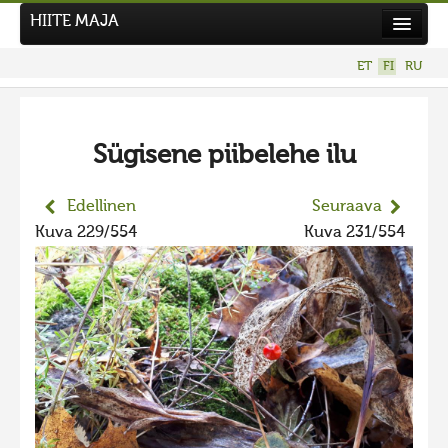
HIITE MAJA
Uutiset
ET
FI
RU
Kuvakilpailut
UUSI KUVAKILPAILU
Sügisene piibelehe ilu
Hiite kuvavõistlus 2026
AIEMMAT KILPAILUT
Edellinen
Seuraava
Hiisien kuvakilpailu 2025
Kuva 229/554
Kuva 231/554
2025 kuvakilpailu lisä
Liikuvad kuvad 2025
Hiisien kuvakilpailu 2024
2024 kuvakilpailu lisä
Liikkuvat kuvat 2024
Hiisien kuvakilpailu 2023