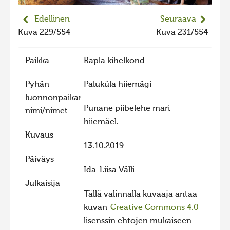
2023 kuvakilpailu lisä
Edellinen
Seuraava
Liikkuvat kuvat 2023
Kuva 229/554
Kuva 231/554
Hiite kuvavõistlus 2022
Paikka
Rapla kihelkond
Hiite kuvavõistlus 2022 lisa
Liikkuvat kuvat 2022
Pyhän
Paluküla hiiemägi
luonnonpaikan
Hiite kuvavõistlus 2021
Punane piibelehe mari
nimi/nimet
Liikkuvat kuvat 2021
hiiemäel.
Kuvaus
Hiite kuvavõistlus 2020
13.10.2019
Liikkuvat kuvat 2020
Päiväys
Ida-Liisa Välli
Hiite kuvavõistlus 2019
Julkaisija
Hiite kuvavõistlus 2018
Tällä valinnalla kuvaaja antaa
kuvan
Creative Commons 4.0
Hiite kuvavõistlus 2017
lisenssin ehtojen mukaiseen
Hiite kuvavõistlus 2016