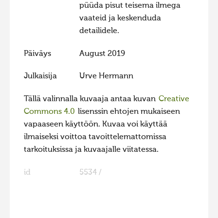
püüda pisut teisema ilmega
Hiite kuvavõistlus 2015
vaateid ja keskenduda
Hiite kuvavõistlus 2014
detailidele.
Hiite kuvavõistlus 2013
Päiväys
August 2019
Hiite kuvavõistlus 2012
Julkaisija
Urve Hermann
Hiite kuvavõistlus 2011
Hiite kuvavõistlus 2010
Tällä valinnalla kuvaaja antaa kuvan
Creative
Commons 4.0
lisenssin ehtojen mukaiseen
Hiite kuvavõistlus 2009
vapaaseen käyttöön. Kuvaa voi käyttää
Hiite kuvavõistlus 2008
ilmaiseksi voittoa tavoittelemattomissa
tarkoituksissa ja kuvaajalle viitatessa.
id
5534 /