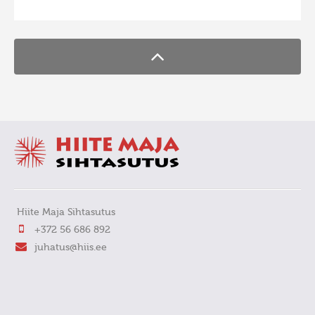
FaLang translation system by Faboba
Hiite Maja Sihtasutus
+372 56 686 892
juhatus@hiis.ee