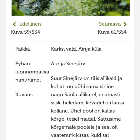
2023 kuvakilpailu lisä
Liikkuvat kuvat 2023
Edellinen
Seuraava
Hiite kuvavõistlus 2022
Kuva 59/554
Kuva 61/554
Hiite kuvavõistlus 2022 lisa
Paikka
Karksi vald, Ainja küla
Liikkuvat kuvat 2022
Hiite kuvavõistlus 2021
Pyhän
Aunja Sinejärv
Liikkuvat kuvat 2021
luonnonpaikan
Suur Sinejärv on täis allikaid ja
nimi/nimet
Hiite kuvavõistlus 2020
kohati on põhi sama sinine
Liikkuvat kuvat 2020
Kuvaus
nagu Saula allikatel, enamasti
siiski heledam, kevadel oli lausa
Hiite kuvavõistlus 2019
kollane. Ühel pool on kallas
Hiite kuvavõistlus 2018
kõrge, teisel madal. Sattusime
Hiite kuvavõistlus 2017
kõrgemale poolele ja seal oli
vaatenurk kitsas, kuid sai
Hiite kuvavõistlus 2016