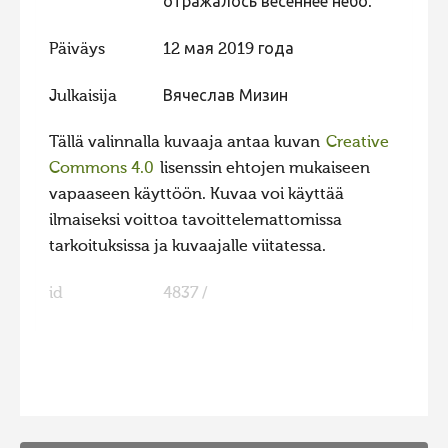
отражалось весеннее небо.
Päiväys
12 мая 2019 года
Julkaisija
Вячеслав Мизин
Tällä valinnalla kuvaaja antaa kuvan
Creative
Commons 4.0
lisenssin ehtojen mukaiseen
vapaaseen käyttöön. Kuvaa voi käyttää
ilmaiseksi voittoa tavoittelemattomissa
tarkoituksissa ja kuvaajalle viitatessa.
id
4837 /
FaLang translation system by Faboba