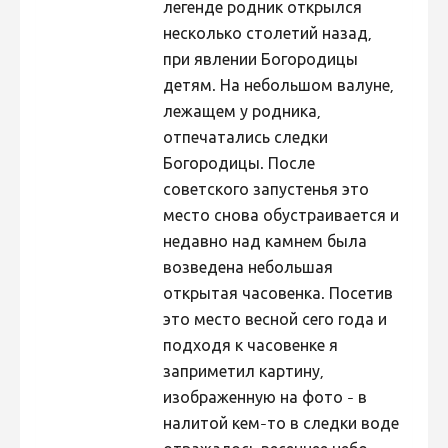
легенде родник открылся
несколько столетий назад,
при явлении Богородицы
детям. На небольшом валуне,
лежащем у родника,
отпечатались следки
Богородицы. После
советского запустенья это
место снова обустраивается и
недавно над камнем была
возведена небольшая
открытая часовенка. Посетив
это место весной сего года и
подходя к часовенке я
заприметил картину,
изображенную на фото - в
налитой кем-то в следки воде