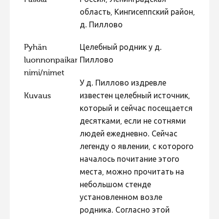
область, Кингисеппский район,
Hiite kuvavõistlus 2015
д. Пиллово
Hiite kuvavõistlus 2014
Hiite kuvavõistlus 2013
Pyhän
Целебный родник у д.
luonnonpaikan
Пиллово
Hiite kuvavõistlus 2012
nimi/nimet
Hiite kuvavõistlus 2011
У д. Пиллово издревле
Kuvaus
известен целебный источник,
Hiite kuvavõistlus 2010
который и сейчас посещается
Hiite kuvavõistlus 2009
десятками, если не сотнями
Hiite kuvavõistlus 2008
людей ежедневно. Сейчас
легенду о явлении, с которого
началось почитание этого
места, можно прочитать на
небольшом стенде
установленном возле
родника. Согласно этой