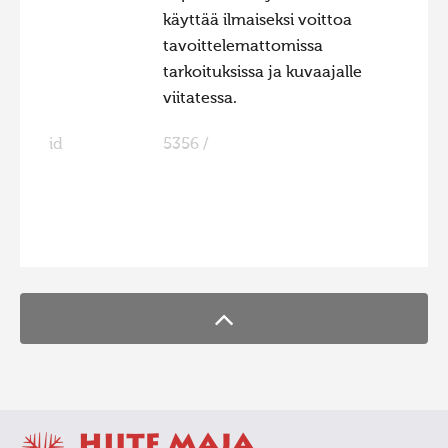
käyttää ilmaiseksi voittoa
tavoittelemattomissa
tarkoituksissa ja kuvaajalle
viitatessa.
id
5356 /
FaLang translation system by Faboba