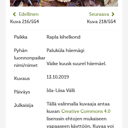
Hiite kuvavõistlus 2015
Edellinen
Seuraava
Hiite kuvavõistlus 2014
Kuva 216/554
Kuva 218/554
Hiite kuvavõistlus 2013
Paikka
Rapla kihelkond
Hiite kuvavõistlus 2012
Hiite kuvavõistlus 2011
Pyhän
Paluküla hiiemägi
Hiite kuvavõistlus 2010
luonnonpaikan
Väike kuusk suurel hiiemäel.
nimi/nimet
Hiite kuvavõistlus 2009
13.10.2019
Hiite kuvavõistlus 2008
Kuvaus
Ida-Liisa Välli
Päiväys
Tällä valinnalla kuvaaja antaa
Julkaisija
kuvan
Creative Commons 4.0
lisenssin ehtojen mukaiseen
vapaaseen käyttöön. Kuvaa voi