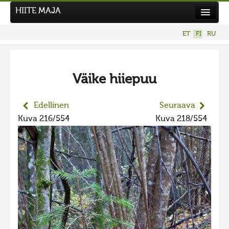
HIITE MAJA
Uutiset
ET
FI
RU
Kuvakilpailut
UUSI KUVAKILPAILU
Väike hiiepuu
Hiite kuvavõistlus 2026
AIEMMAT KILPAILUT
Edellinen
Seuraava
Hiisien kuvakilpailu 2025
Kuva 216/554
Kuva 218/554
2025 kuvakilpailu lisä
Liikuvad kuvad 2025
Hiisien kuvakilpailu 2024
2024 kuvakilpailu lisä
Liikkuvat kuvat 2024
Hiisien kuvakilpailu 2023