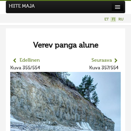
HIITE MAJA
Uutiset
ET
FI
RU
Kuvakilpailut
UUSI KUVAKILPAILU
Verev panga alune
Hiite kuvavõistlus 2026
AIEMMAT KILPAILUT
Edellinen
Seuraava
Hiisien kuvakilpailu 2025
Kuva 355/554
Kuva 357/554
2025 kuvakilpailu lisä
Liikuvad kuvad 2025
Hiisien kuvakilpailu 2024
2024 kuvakilpailu lisä
Liikkuvat kuvat 2024
Hiisien kuvakilpailu 2023