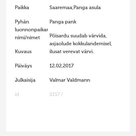
Paikka
Saaremaa,Panga asula
Hiite kuvavõistlus 2015
Hiite kuvavõistlus 2014
Pyhän
Panga pank
Hiite kuvavõistlus 2013
luonnonpaikan
Põisardu suudab värvida,
nimi/nimet
Hiite kuvavõistlus 2012
asjaolude kokkulandemisel,
Hiite kuvavõistlus 2011
Kuvaus
ilusat verevat värvi.
Hiite kuvavõistlus 2010
Päiväys
12.02.2017
Hiite kuvavõistlus 2009
Julkaisija
Valmar Valdmann
Hiite kuvavõistlus 2008
id
5157 /
FaLang translation system by Faboba