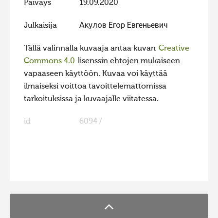
Päiväys
19.09.2020
Julkaisija
Акулов Егор Евгеньевич
Tällä valinnalla kuvaaja antaa kuvan
Creative
Commons 4.0
lisenssin ehtojen mukaiseen
vapaaseen käyttöön. Kuvaa voi käyttää
ilmaiseksi voittoa tavoittelemattomissa
tarkoituksissa ja kuvaajalle viitatessa.
id
6094 /
FaLang translation system by Faboba