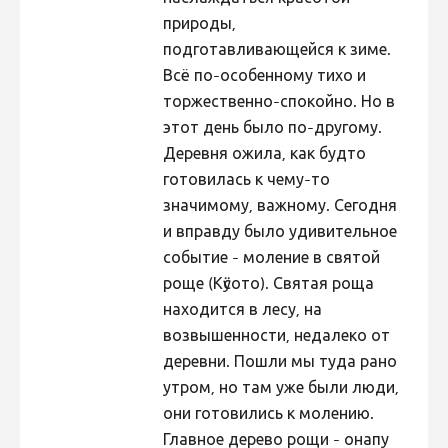
природы,
Hiite kuvavõistlus 2015
подготавливающейся к зиме.
Hiite kuvavõistlus 2014
Всё по-особенному тихо и
Hiite kuvavõistlus 2013
торжественно-спокойно. Но в
этот день было по-другому.
Hiite kuvavõistlus 2012
Деревня ожила, как будто
Hiite kuvavõistlus 2011
готовилась к чему-то
Hiite kuvavõistlus 2010
значимому, важному. Сегодня
и вправду было удивительное
Hiite kuvavõistlus 2009
событие - моление в святой
Hiite kuvavõistlus 2008
роще (Кӱсото). Святая роща
находится в лесу, на
возвышенности, недалеко от
деревни. Пошли мы туда рано
утром, но там уже были люди,
они готовились к молению.
Главное дерево рощи - онапу