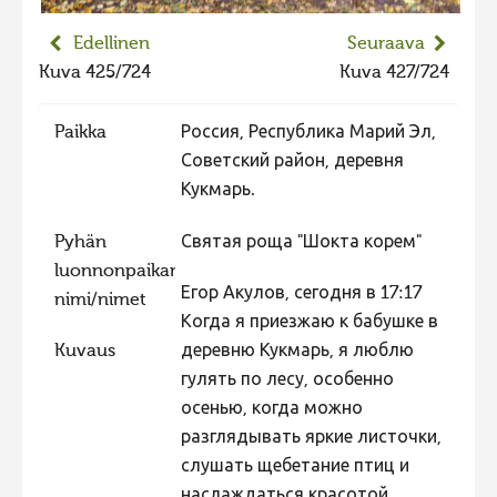
2023 kuvakilpailu lisä
Edellinen
Seuraava
Liikkuvat kuvat 2023
Kuva 425/724
Kuva 427/724
Hiite kuvavõistlus 2022
Paikka
Россия, Республика Марий Эл,
Hiite kuvavõistlus 2022 lisa
Советский район, деревня
Liikkuvat kuvat 2022
Кукмарь.
Hiite kuvavõistlus 2021
Pyhän
Святая роща "Шокта корем"
Liikkuvat kuvat 2021
luonnonpaikan
Егор Акулов, сегодня в 17:17
Hiite kuvavõistlus 2020
nimi/nimet
Когда я приезжаю к бабушке в
Liikkuvat kuvat 2020
Kuvaus
деревню Кукмарь, я люблю
Hiite kuvavõistlus 2019
гулять по лесу, особенно
осенью, когда можно
Hiite kuvavõistlus 2018
разглядывать яркие листочки,
Hiite kuvavõistlus 2017
слушать щебетание птиц и
Hiite kuvavõistlus 2016
наслаждаться красотой