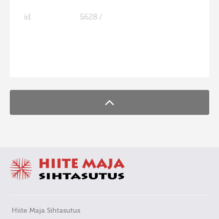
id
5628 /
FaLang translation system by Faboba
Hiite Maja Sihtasutus