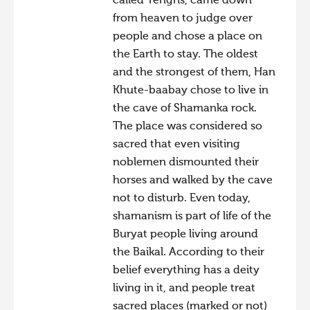
called Tengris, came down
from heaven to judge over
Hiite kuvavõistlus 2015
people and chose a place on
Hiite kuvavõistlus 2014
the Earth to stay. The oldest
Hiite kuvavõistlus 2013
and the strongest of them, Han
Khute-baabay chose to live in
Hiite kuvavõistlus 2012
the cave of Shamanka rock.
Hiite kuvavõistlus 2011
The place was considered so
Hiite kuvavõistlus 2010
sacred that even visiting
noblemen dismounted their
Hiite kuvavõistlus 2009
horses and walked by the cave
Hiite kuvavõistlus 2008
not to disturb. Even today,
shamanism is part of life of the
Buryat people living around
the Baikal. According to their
belief everything has a deity
living in it, and people treat
sacred places (marked or not)