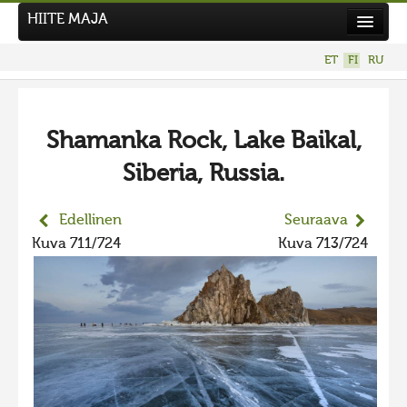
HIITE MAJA
Uutiset
ET
FI
RU
Kuvakilpailut
UUSI KUVAKILPAILU
Shamanka Rock, Lake Baikal,
Hiite kuvavõistlus 2026
Siberia, Russia.
AIEMMAT KILPAILUT
Hiisien kuvakilpailu 2025
Edellinen
Seuraava
2025 kuvakilpailu lisä
Kuva 711/724
Kuva 713/724
Liikuvad kuvad 2025
Hiisien kuvakilpailu 2024
2024 kuvakilpailu lisä
Liikkuvat kuvat 2024
Hiisien kuvakilpailu 2023