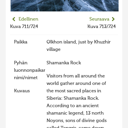
2023 kuvakilpailu lisä
Liikkuvat kuvat 2023
Edellinen
Seuraava
Hiite kuvavõistlus 2022
Kuva 711/724
Kuva 713/724
Hiite kuvavõistlus 2022 lisa
Paikka
Olkhon island, just by Khuzhir
Liikkuvat kuvat 2022
village
Hiite kuvavõistlus 2021
Pyhän
Shamanka Rock
Liikkuvat kuvat 2021
luonnonpaikan
Hiite kuvavõistlus 2020
Visitors from all around the
nimi/nimet
world gather around one of
Liikkuvat kuvat 2020
Kuvaus
the most sacred places in
Hiite kuvavõistlus 2019
Siberia: Shamanka Rock.
Hiite kuvavõistlus 2018
According to an ancient
shamanic legend, 13 north
Hiite kuvavõistlus 2017
Noyons, sons of divine gods
Hiite kuvavõistlus 2016