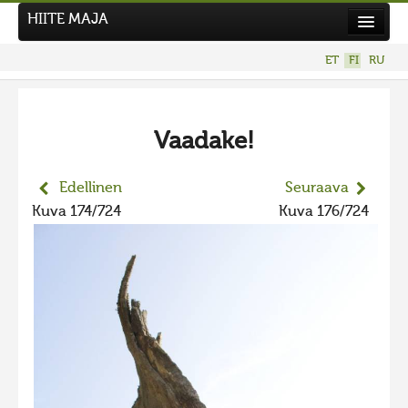
HIITE MAJA
Uutiset
ET
FI
RU
Kuvakilpailut
UUSI KUVAKILPAILU
Vaadake!
Hiite kuvavõistlus 2026
AIEMMAT KILPAILUT
Edellinen
Seuraava
Hiisien kuvakilpailu 2025
Kuva 174/724
Kuva 176/724
2025 kuvakilpailu lisä
Liikuvad kuvad 2025
Hiisien kuvakilpailu 2024
2024 kuvakilpailu lisä
Liikkuvat kuvat 2024
Hiisien kuvakilpailu 2023