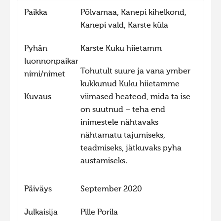
Paikka
Põlvamaa, Kanepi kihelkond,
Hiite kuvavõistlus 2015
Kanepi vald, Karste küla
Hiite kuvavõistlus 2014
Hiite kuvavõistlus 2013
Pyhän
Karste Kuku hiietamm
luonnonpaikan
Hiite kuvavõistlus 2012
Tohutult suure ja vana ymber
nimi/nimet
Hiite kuvavõistlus 2011
kukkunud Kuku hiietamme
Kuvaus
viimased heateod, mida ta ise
Hiite kuvavõistlus 2010
on suutnud – teha end
Hiite kuvavõistlus 2009
inimestele nähtavaks
Hiite kuvavõistlus 2008
nähtamatu tajumiseks,
teadmiseks, jätkuvaks pyha
austamiseks.
Päiväys
September 2020
Julkaisija
Pille Porila