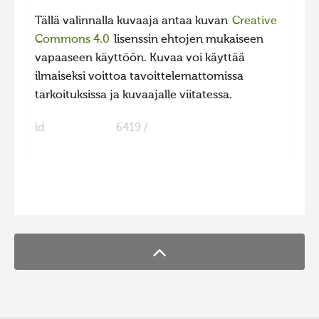
Tällä valinnalla kuvaaja antaa kuvan
Creative
Commons 4.0
lisenssin ehtojen mukaiseen
vapaaseen käyttöön. Kuvaa voi käyttää
ilmaiseksi voittoa tavoittelemattomissa
tarkoituksissa ja kuvaajalle viitatessa.
id
6419 /
FaLang translation system by Faboba