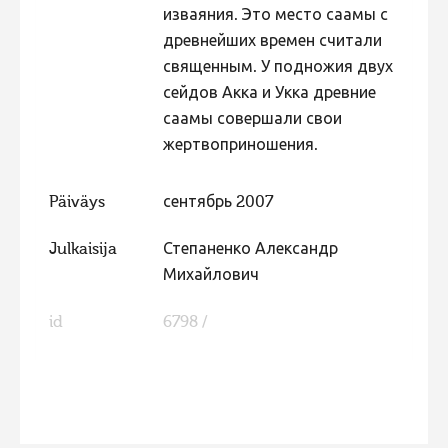
изваяния. Это место саамы с
древнейших времен считали
священным. У подножия двух
сейдов Акка и Укка древние
саамы совершали свои
жертвоприношения.
Päiväys
сентябрь 2007
Julkaisija
Степаненко Александр
Михайлович
id
6798 /
FaLang translation system by Faboba