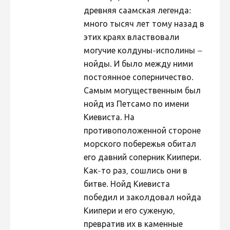
древняя саамская легенда:
Hiite kuvavõistlus 2015
много тысяч лет тому назад в
Hiite kuvavõistlus 2014
этих краях властвовали
Hiite kuvavõistlus 2013
могучие колдуны-исполины –
нойды. И было между ними
Hiite kuvavõistlus 2012
постоянное соперничество.
Hiite kuvavõistlus 2011
Самым могущественным был
Hiite kuvavõistlus 2010
нойд из Петсамо по имени
Киевиста. На
Hiite kuvavõistlus 2009
противоположенной стороне
Hiite kuvavõistlus 2008
морского побережья обитал
его давний соперник Киипери.
Как-то раз, сошлись они в
битве. Нойд Киевиста
победил и заколдовал нойда
Киипери и его суженую,
превратив их в каменные