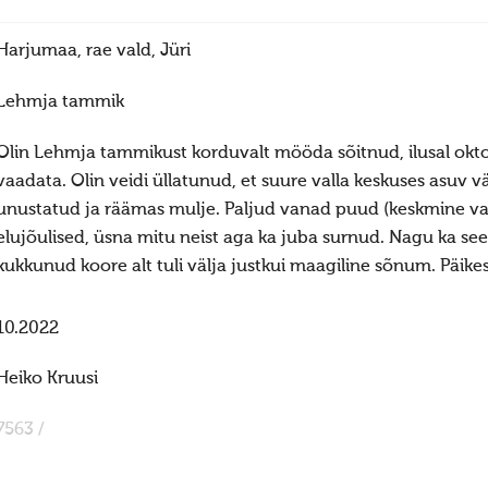
Harjumaa, rae vald, Jüri
Lehmja tammik
Olin Lehmja tammikust korduvalt mööda sõitnud, ilusal oktoo
vaadata. Olin veidi üllatunud, et suure valla keskuses asuv vä
unustatud ja räämas mulje. Paljud vanad puud (keskmine va
elujõulised, üsna mitu neist aga ka juba surnud. Nagu ka see
kukkunud koore alt tuli välja justkui maagiline sõnum. Päikes
10.2022
Heiko Kruusi
7563 /