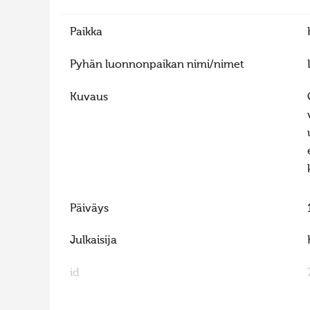
Paikka
Pyhän luonnonpaikan nimi/nimet
Kuvaus
Päiväys
Julkaisija
id