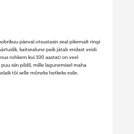
brikuu päeval otsustasin seal pikemalt ringi
ärtuslik, kaitsealune paik jätab endast veidi
nus rohkem kui 100 aastat) on veel
 puu siin pildil, mille lagunemisel maha
elaik tõi selle mõneks hetkeks esile.