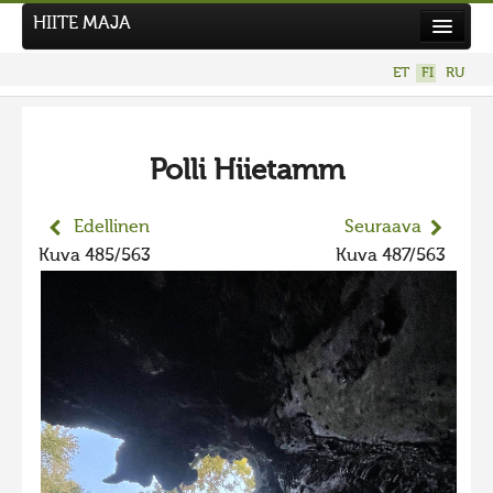
HIITE MAJA
Uutiset
ET
FI
RU
Kuvakilpailut
UUSI KUVAKILPAILU
Polli Hiietamm
Hiite kuvavõistlus 2026
AIEMMAT KILPAILUT
Edellinen
Seuraava
Hiisien kuvakilpailu 2025
Kuva 485/563
Kuva 487/563
2025 kuvakilpailu lisä
Liikuvad kuvad 2025
Hiisien kuvakilpailu 2024
2024 kuvakilpailu lisä
Liikkuvat kuvat 2024
Hiisien kuvakilpailu 2023