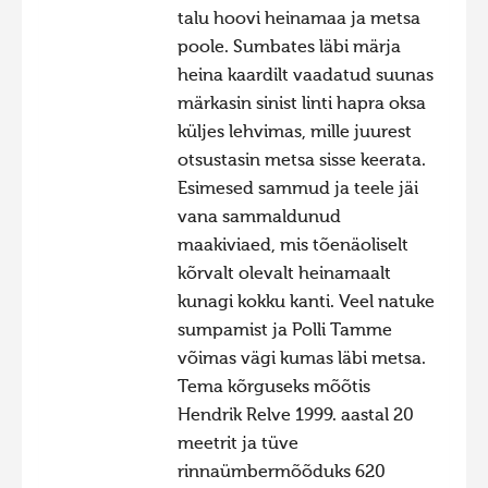
talu hoovi heinamaa ja metsa
poole. Sumbates läbi märja
heina kaardilt vaadatud suunas
märkasin sinist linti hapra oksa
küljes lehvimas, mille juurest
otsustasin metsa sisse keerata.
Esimesed sammud ja teele jäi
vana sammaldunud
maakiviaed, mis tõenäoliselt
kõrvalt olevalt heinamaalt
kunagi kokku kanti. Veel natuke
sumpamist ja Polli Tamme
võimas vägi kumas läbi metsa.
Tema kõrguseks mõõtis
Hendrik Relve 1999. aastal 20
meetrit ja tüve
rinnaümbermõõduks 620