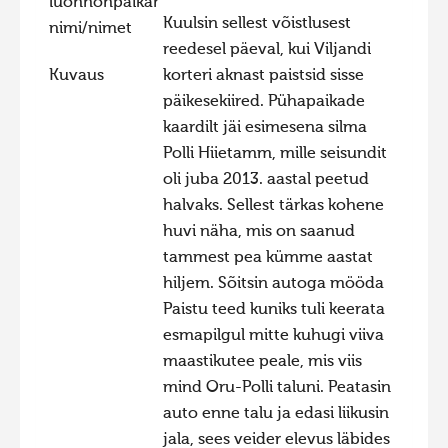
luonnonpaikan
Kuulsin sellest võistlusest
nimi/nimet
reedesel päeval, kui Viljandi
Kuvaus
korteri aknast paistsid sisse
päikesekiired. Pühapaikade
kaardilt jäi esimesena silma
Polli Hiietamm, mille seisundit
oli juba 2013. aastal peetud
halvaks. Sellest tärkas kohene
huvi näha, mis on saanud
tammest pea kümme aastat
hiljem. Sõitsin autoga mööda
Paistu teed kuniks tuli keerata
esmapilgul mitte kuhugi viiva
maastikutee peale, mis viis
mind Oru-Polli taluni. Peatasin
auto enne talu ja edasi liikusin
jala, sees veider elevus läbides