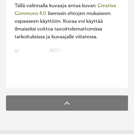
Tällä valinnalla kuvaaja antaa kuvan
Creative
Commons 4.0
lisenssin ehtojen mukaiseen
vapaaseen käyttöön. Kuvaa voi käyttää
ilmaiseksi voittoa tavoittelemattomissa
tarkoituksissa ja kuvaajalle viitatessa.
id
7477 /
FaLang translation system by Faboba