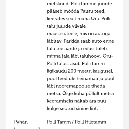
metskond. Polli tamme juurde
Hiite kuvavõistlus 2015
pääseb mööda Paistu teed,
Hiite kuvavõistlus 2014
keerates sealt maha Oru-Polli
talu juurde viivale
Hiite kuvavõistlus 2013
maastikuteele, mis on autoga
Hiite kuvavõistlus 2012
läbitav. Parkida saab auto enne
Hiite kuvavõistlus 2011
talu tee äärde ja edasi tuleb
minna jala läbi taluhoovi. Oru-
Hiite kuvavõistlus 2010
Polli talust asub Polli tamm
Hiite kuvavõistlus 2009
ligikaudu 200 meetri kaugusel,
Hiite kuvavõistlus 2008
pool teed üle heinamaa ja pool
läbi nooremapoolse tiheda
metsa. Õige koha põllult metsa
keeramiseks näitab ära puu
külge seotud sinine lint.
Pyhän
Polli Tamm / Polli Hiietamm