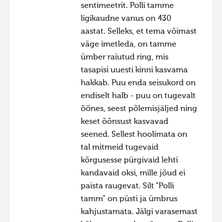
sentimeetrit. Polli tamme
ligikaudne vanus on 430
aastat. Selleks, et tema võimast
väge imetleda, on tamme
ümber raiutud ring, mis
tasapisi uuesti kinni kasvama
hakkab. Puu enda seisukord on
endiselt halb - puu on tugevalt
õõnes, seest põlemisjäljed ning
keset õõnsust kasvavad
seened. Sellest hoolimata on
tal mitmeid tugevaid
kõrgusesse pürgivaid lehti
kandavaid oksi, mille jõud ei
paista raugevat. Silt “Polli
tamm” on püsti ja ümbrus
kahjustamata. Jälgi varasemast