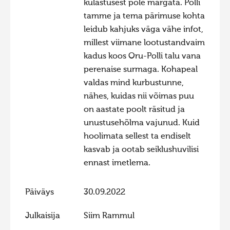
külastusest pole märgata. Polli
tamme ja tema pärimuse kohta
leidub kahjuks väga vähe infot,
millest viimane lootustandvaim
kadus koos Oru-Polli talu vana
perenaise surmaga. Kohapeal
valdas mind kurbustunne,
nähes, kuidas nii võimas puu
on aastate poolt räsitud ja
unustusehõlma vajunud. Kuid
hoolimata sellest ta endiselt
kasvab ja ootab seiklushuvilisi
ennast imetlema.
Päiväys
30.09.2022
Julkaisija
Siim Rammul