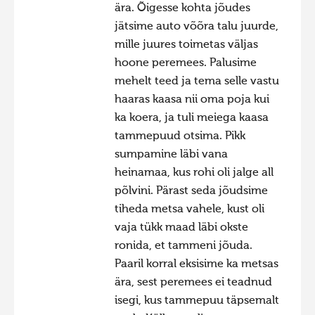
ära. Õigesse kohta jõudes
jätsime auto võõra talu juurde,
mille juures toimetas väljas
hoone peremees. Palusime
mehelt teed ja tema selle vastu
haaras kaasa nii oma poja kui
ka koera, ja tuli meiega kaasa
tammepuud otsima. Pikk
sumpamine läbi vana
heinamaa, kus rohi oli jalge all
põlvini. Pärast seda jõudsime
tiheda metsa vahele, kust oli
vaja tükk maad läbi okste
ronida, et tammeni jõuda.
Paaril korral eksisime ka metsas
ära, sest peremees ei teadnud
isegi, kus tammepuu täpsemalt