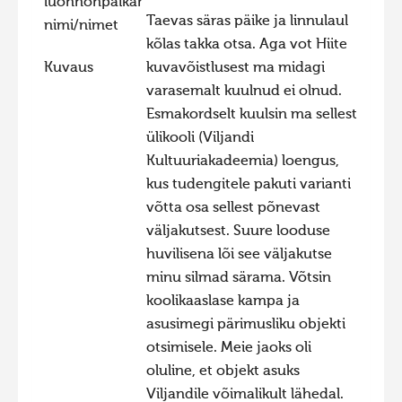
luonnonpaikan
Taevas säras päike ja linnulaul
nimi/nimet
kõlas takka otsa. Aga vot Hiite
Kuvaus
kuvavõistlusest ma midagi
varasemalt kuulnud ei olnud.
Esmakordselt kuulsin ma sellest
ülikooli (Viljandi
Kultuuriakadeemia) loengus,
kus tudengitele pakuti varianti
võtta osa sellest põnevast
väljakutsest. Suure looduse
huvilisena lõi see väljakutse
minu silmad särama. Võtsin
koolikaaslase kampa ja
asusimegi pärimusliku objekti
otsimisele. Meie jaoks oli
oluline, et objekt asuks
Viljandile võimalikult lähedal.