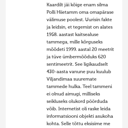
Kaardilt jäi kõige enam silma
Polli Hiietamm oma omapärase
välimuse poolest. Uurisin fakte
ja leidsin, et tegemist on alates
1958. aastast kaitsealuse
tammega, mille kõrguseks
mõõdeti 1999. aastal 20 meetrit
ja tüve ümbermõõduks 620
sentimeetrit. See ligikaudselt
430-aasta vanune puu kuulub
Viljandimaa suuremate
tammede hulka. Teel tammeni
ei olnud aimugi, milliseks
seikluseks olukord pöörduda
võib. Internetist oli raske leida
informatsiooni objekti asukoha
kohta. Selle tõttu eksisime me