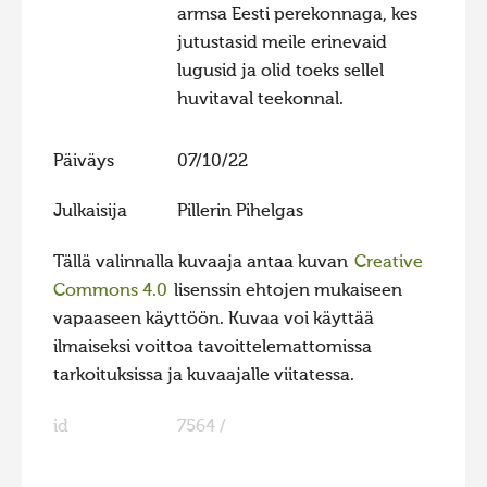
armsa Eesti perekonnaga, kes
jutustasid meile erinevaid
lugusid ja olid toeks sellel
huvitaval teekonnal.
Päiväys
07/10/22
Julkaisija
Pillerin Pihelgas
Tällä valinnalla kuvaaja antaa kuvan
Creative
Commons 4.0
lisenssin ehtojen mukaiseen
vapaaseen käyttöön. Kuvaa voi käyttää
ilmaiseksi voittoa tavoittelemattomissa
tarkoituksissa ja kuvaajalle viitatessa.
id
7564 /