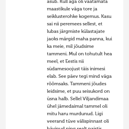
asub. Küll aga oli vaatamata
maastikule väga tore ja
seiklusterohke kogemus. Kasu
sai nii peremees sellest, et
lubas järgmiste külastajate
jaoks märgid maha panna, kui
ka meie, mil jõudsime
tammeni. Mul on tohutult hea
meel, et Eestis nii
südamesoojust täis inimesi
elab. See päev tegi mind väga
rõõmsaks. Tammeni jõudes
leidsime, et puu seisukord on
üsna halb. Sellel Viljandimaa
ühel jämedaimal tammel oli
mitu haru murdunud. Ligi
veerand tüve välispinnast oli
hävinud ning sealt paistis