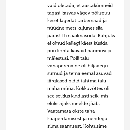
vaid oletada, et aastakümneid
tagasi kasvas vägev põlispuu
keset lagedat tarbemaad ja
nüüdne mets kujunes siia
pärast II maailmasõda. Kahjuks
ei olnud kellegi käest küsida
puu kohta käivaid pärimusi ja
mälestusi. Polli talu
vanaperenaine oli hiljaaegu
surnud ja tema eemal asuvad
järglased pidid tahtma talu
maha müüa. Kokkuvõttes oli
see seiklus kindlasti seik, mis
eluks ajaks meelde jääb.
Vaatamata okste taha
kaaperdamisest ja nendega
silma saamisest. Kohtusime