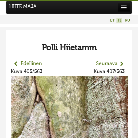
HIITE MAJA
Uutiset
ET
FI
RU
Kuvakilpailut
UUSI KUVAKILPAILU
Polli Hiietamm
Hiite kuvavõistlus 2026
AIEMMAT KILPAILUT
Edellinen
Seuraava
Hiisien kuvakilpailu 2025
Kuva 405/563
Kuva 407/563
2025 kuvakilpailu lisä
Liikuvad kuvad 2025
Hiisien kuvakilpailu 2024
2024 kuvakilpailu lisä
Liikkuvat kuvat 2024
Hiisien kuvakilpailu 2023