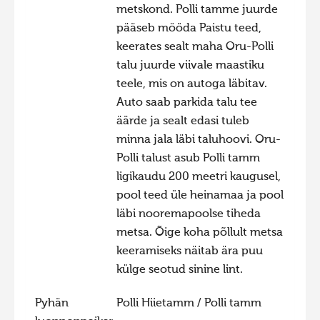
metskond. Polli tamme juurde
Hiite kuvavõistlus 2015
pääseb mööda Paistu teed,
Hiite kuvavõistlus 2014
keerates sealt maha Oru-Polli
talu juurde viivale maastiku
Hiite kuvavõistlus 2013
teele, mis on autoga läbitav.
Hiite kuvavõistlus 2012
Auto saab parkida talu tee
Hiite kuvavõistlus 2011
äärde ja sealt edasi tuleb
minna jala läbi taluhoovi. Oru-
Hiite kuvavõistlus 2010
Polli talust asub Polli tamm
Hiite kuvavõistlus 2009
ligikaudu 200 meetri kaugusel,
Hiite kuvavõistlus 2008
pool teed üle heinamaa ja pool
läbi nooremapoolse tiheda
metsa. Õige koha põllult metsa
keeramiseks näitab ära puu
külge seotud sinine lint.
Pyhän
Polli Hiietamm / Polli tamm