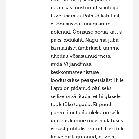
ruumikas mustunud seintega
tüve sisemus. Polnud kahtlust,
et õõnsus oli kunagi ammu
põlenud. Õõnsuse põhja kattis
paks kõdukiht. Nagu ma juba
ka mainisin ümbritseb tamme
tihedalt võsastunud mets,
mida Viljandimaa
keskkonnateenistuse
looduskaitse peaspetsialist Hille
Lapp on pidanud oluliseks
sellisena säilitada, et hiiglasele
tuuletõke tagada. Et puud
parem imetleda oleks, on selle
ümbrus kümne meetri ulatuses
võsast puhtaks tehtud. Hendrik
Relve on kirjutanud, et võis