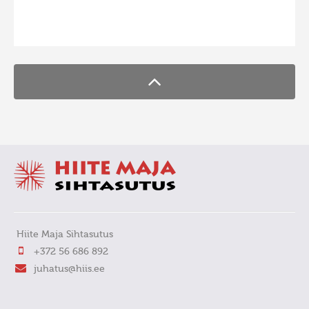
FaLang translation system by Faboba
Hiite Maja Sihtasutus
+372 56 686 892
juhatus@hiis.ee