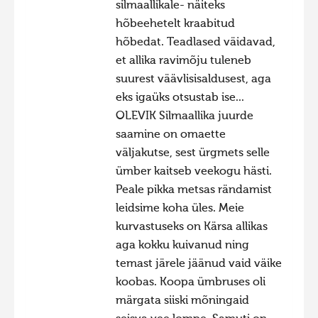
silmaallikale- näiteks
hõbeehetelt kraabitud
hõbedat. Teadlased väidavad,
et allika ravimõju tuleneb
suurest väävlisisaldusest, aga
eks igaüks otsustab ise...
OLEVIK Silmaallika juurde
saamine on omaette
väljakutse, sest ürgmets selle
ümber kaitseb veekogu hästi.
Peale pikka metsas rändamist
leidsime koha üles. Meie
kurvastuseks on Kärsa allikas
aga kokku kuivanud ning
temast järele jäänud vaid väike
koobas. Koopa ümbruses oli
märgata siiski mõningaid