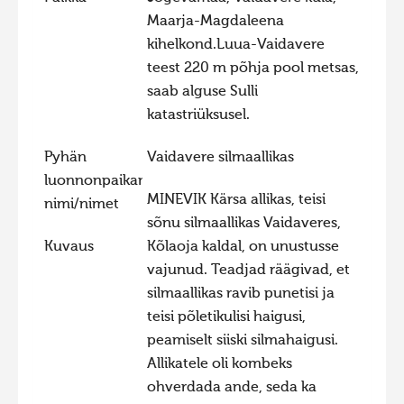
Maarja-Magdaleena
Hiite kuvavõistlus 2015
kihelkond.Luua-Vaidavere
Hiite kuvavõistlus 2014
teest 220 m põhja pool metsas,
Hiite kuvavõistlus 2013
saab alguse Sulli
katastriüksusel.
Hiite kuvavõistlus 2012
Hiite kuvavõistlus 2011
Pyhän
Vaidavere silmaallikas
luonnonpaikan
Hiite kuvavõistlus 2010
MINEVIK Kärsa allikas, teisi
nimi/nimet
Hiite kuvavõistlus 2009
sõnu silmaallikas Vaidaveres,
Hiite kuvavõistlus 2008
Kuvaus
Kõlaoja kaldal, on unustusse
vajunud. Teadjad räägivad, et
silmaallikas ravib punetisi ja
teisi põletikulisi haigusi,
peamiselt siiski silmahaigusi.
Allikatele oli kombeks
ohverdada ande, seda ka