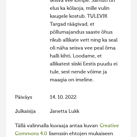
seisva vee lompe. Samuti on
elus ka kõlaoja, mille vulin
kaugele kostub. TULEVIK
Targad räägivad, et
põllumajandus saaste õhus
rikub allikate vett ning ka seal
oli näha seisva vee peal õrna
halli kihti. Loodame, et
allikatest siiski Eestis puudu ei
tule, sest nende võime ja
maagia on imeline.
Päiväys
14. 10. 2022
Julkaisija
Janetta Lukk
Tällä valinnalla kuvaaja antaa kuvan
Creative
Commons 4.0
lisenssin ehtojen mukaiseen