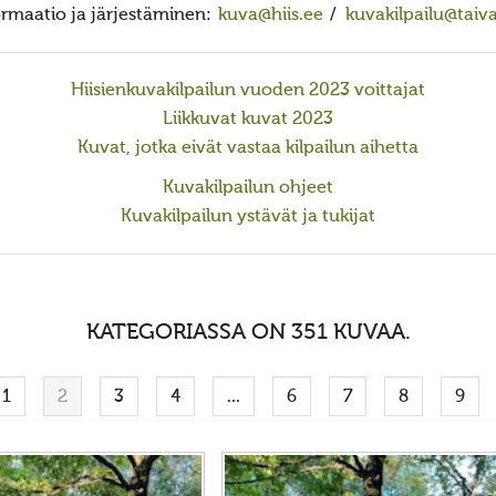
formaatio ja järjestäminen:
kuva@hiis.ee
/
kuvakilpailu@taiv
Hiisienkuvakilpailun vuoden 2023 voittajat
Liikkuvat kuvat 2023
Kuvat, jotka eivät vastaa kilpailun aihetta
Kuvakilpailun ohjeet
Kuvakilpailun ystävät ja tukijat
KATEGORIASSA ON 351 KUVAA.
1
2
3
4
...
6
7
8
9