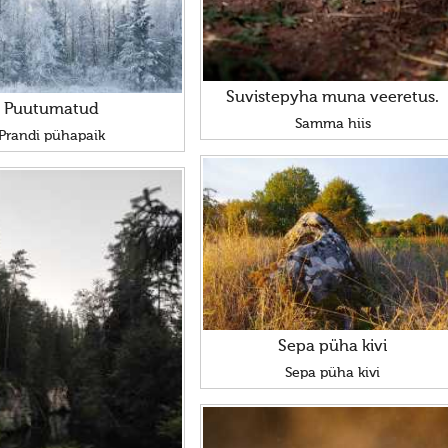
Suvistepyha muna veeretus.
Puutumatud
Samma hiis
Prandi pühapaik
Sepa püha kivi
Sepa püha kivi