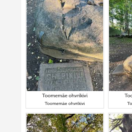
Toomemäe ohvrikivi
To
Toomemäe ohvrikivi
To