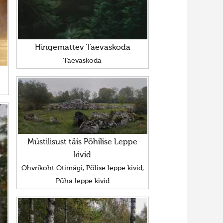
Hingemattev Taevaskoda
Taevaskoda
Müstilisust täis Põhilise Leppe
kivid
Ohvrikoht Otimägi, Põlise leppe kivid,
Püha leppe kivid