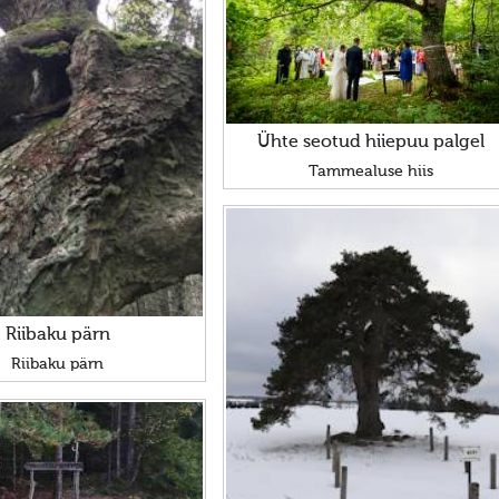
Ühte seotud hiiepuu palgel
Tammealuse hiis
Riibaku pärn
Riibaku pärn