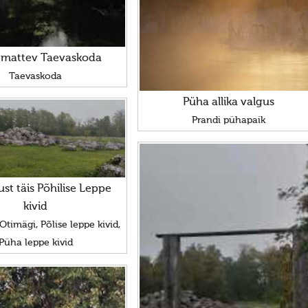
mattev Taevaskoda
Taevaskoda
Püha allika valgus
Prandi pühapaik
ust täis Põhilise Leppe
kivid
Otimägi, Põlise leppe kivid,
Püha leppe kivid