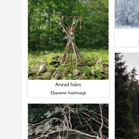
Annid hiies
Ebavere hiiemägi