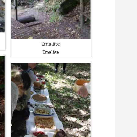
Emaläte
Emaläte