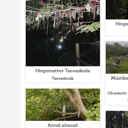
Hinge
Hingemattev Taevaskoda
Müstilis
Taevaskoda
Ohvrikoht 
Annid aitavad