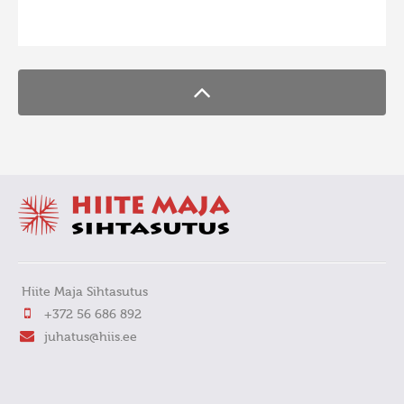
FaLang translation system by Faboba
Hiite Maja Sihtasutus
+372 56 686 892
juhatus@hiis.ee