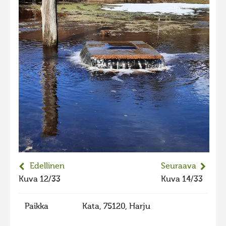
2023 kuvakilpailu lisä
Liikkuvat kuvat 2023
Hiite kuvavõistlus 2022
Hiite kuvavõistlus 2022 lisa
Liikkuvat kuvat 2022
Hiite kuvavõistlus 2021
Liikkuvat kuvat 2021
Hiite kuvavõistlus 2020
Liikkuvat kuvat 2020
Edellinen
Seuraava
Hiite kuvavõistlus 2019
Kuva 12/33
Kuva 14/33
Hiite kuvavõistlus 2018
Hiite kuvavõistlus 2017
Paikka
Kata, 75120, Harju
Hiite kuvavõistlus 2016