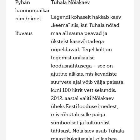
Pyhän
Tuhala Nõiakaev
Hiite kuvavõistlus 2015
luonnonpaikan
Legendi kohaselt hakkab kaev
nimi/nimet
Hiite kuvavõistlus 2014
„keema” siis, kui Tuhala nõiad
Hiite kuvavõistlus 2013
Kuvaus
maa all sauna peavad ja
Hiite kuvavõistlus 2012
üksteist kasevihtadega
nüpeldavad. Tegelikult on
Hiite kuvavõistlus 2011
tegemist unikaalse
Hiite kuvavõistlus 2010
loodusnähtusega – see on
ajutine allikas, mis kevadiste
Hiite kuvavõistlus 2009
suurvete ajal võib välja paisata
Hiite kuvavõistlus 2008
kuni 100 liitrit vett sekundis.
2012. aastal valiti Nõiakaev
üheks Eesti looduse imedest,
mis rõhutab selle paiga
sümboolset ja kultuurilist
tähtsust. Nõiakaev asub Tuhala
maastikukaitsealal, olles hea