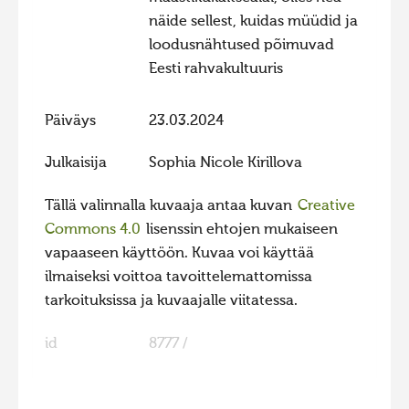
näide sellest, kuidas müüdid ja
loodusnähtused põimuvad
Eesti rahvakultuuris
Päiväys
23.03.2024
Julkaisija
Sophia Nicole Kirillova
Tällä valinnalla kuvaaja antaa kuvan
Creative
Commons 4.0
lisenssin ehtojen mukaiseen
vapaaseen käyttöön. Kuvaa voi käyttää
ilmaiseksi voittoa tavoittelemattomissa
tarkoituksissa ja kuvaajalle viitatessa.
id
8777 /