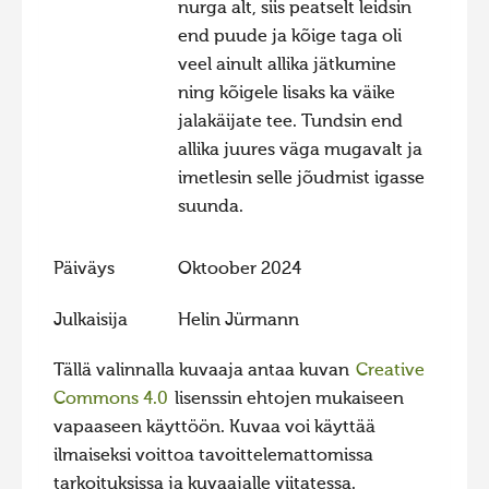
nurga alt, siis peatselt leidsin
end puude ja kõige taga oli
veel ainult allika jätkumine
ning kõigele lisaks ka väike
jalakäijate tee. Tundsin end
allika juures väga mugavalt ja
imetlesin selle jõudmist igasse
suunda.
Päiväys
Oktoober 2024
Julkaisija
Helin Jürmann
Tällä valinnalla kuvaaja antaa kuvan
Creative
Commons 4.0
lisenssin ehtojen mukaiseen
vapaaseen käyttöön. Kuvaa voi käyttää
ilmaiseksi voittoa tavoittelemattomissa
tarkoituksissa ja kuvaajalle viitatessa.