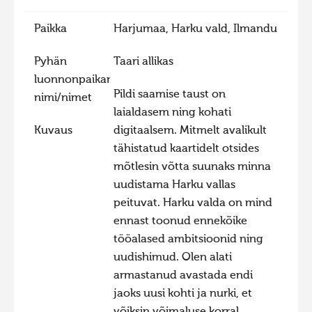
Hiite kuvavõistlus 2015
Paikka
Harjumaa, Harku vald, Ilmandu
Hiite kuvavõistlus 2014
Pyhän
Taari allikas
Hiite kuvavõistlus 2013
luonnonpaikan
Hiite kuvavõistlus 2012
Pildi saamise taust on
nimi/nimet
laialdasem ning kohati
Hiite kuvavõistlus 2011
Kuvaus
digitaalsem. Mitmelt avalikult
Hiite kuvavõistlus 2010
tähistatud kaartidelt otsides
Hiite kuvavõistlus 2009
mõtlesin võtta suunaks minna
uudistama Harku vallas
Hiite kuvavõistlus 2008
peituvat. Harku valda on mind
ennast toonud ennekõike
tööalased ambitsioonid ning
uudishimud. Olen alati
armastanud avastada endi
jaoks uusi kohti ja nurki, et
võiksin võimaluse korral