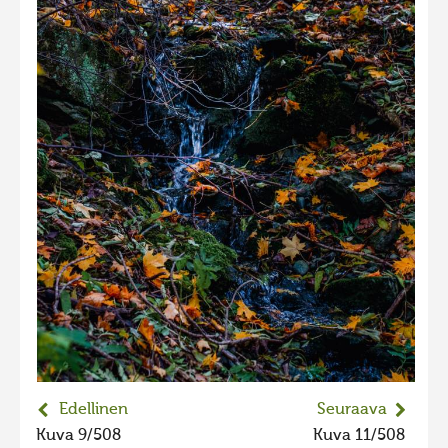
2023 kuvakilpailu lisä
Liikkuvat kuvat 2023
Hiite kuvavõistlus 2022
Hiite kuvavõistlus 2022 lisa
Liikkuvat kuvat 2022
Hiite kuvavõistlus 2021
Liikkuvat kuvat 2021
Hiite kuvavõistlus 2020
Liikkuvat kuvat 2020
Hiite kuvavõistlus 2019
Hiite kuvavõistlus 2018
Hiite kuvavõistlus 2017
Edellinen
Seuraava
Kuva 9/508
Kuva 11/508
Hiite kuvavõistlus 2016