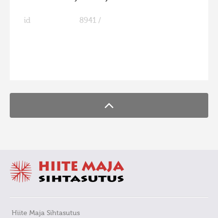
id
8941 /
FaLang translation system by Faboba
Hiite Maja Sihtasutus