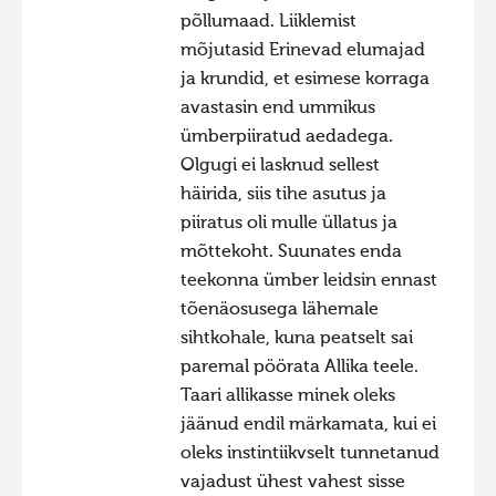
põllumaad. Liiklemist
mõjutasid Erinevad elumajad
ja krundid, et esimese korraga
avastasin end ummikus
ümberpiiratud aedadega.
Olgugi ei lasknud sellest
häirida, siis tihe asutus ja
piiratus oli mulle üllatus ja
mõttekoht. Suunates enda
teekonna ümber leidsin ennast
tõenäosusega lähemale
sihtkohale, kuna peatselt sai
paremal pöörata Allika teele.
Taari allikasse minek oleks
jäänud endil märkamata, kui ei
oleks instintiikvselt tunnetanud
vajadust ühest vahest sisse