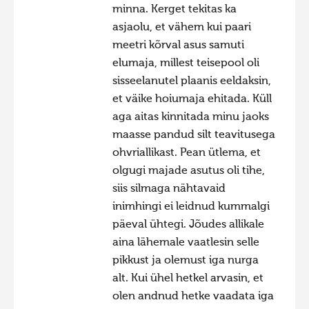
minna. Kerget tekitas ka
asjaolu, et vähem kui paari
meetri kõrval asus samuti
elumaja, millest teisepool oli
sisseelanutel plaanis eeldaksin,
et väike hoiumaja ehitada. Küll
aga aitas kinnitada minu jaoks
maasse pandud silt teavitusega
ohvriallikast. Pean ütlema, et
olgugi majade asutus oli tihe,
siis silmaga nähtavaid
inimhingi ei leidnud kummalgi
päeval ühtegi. Jõudes allikale
aina lähemale vaatlesin selle
pikkust ja olemust iga nurga
alt. Kui ühel hetkel arvasin, et
olen andnud hetke vaadata iga