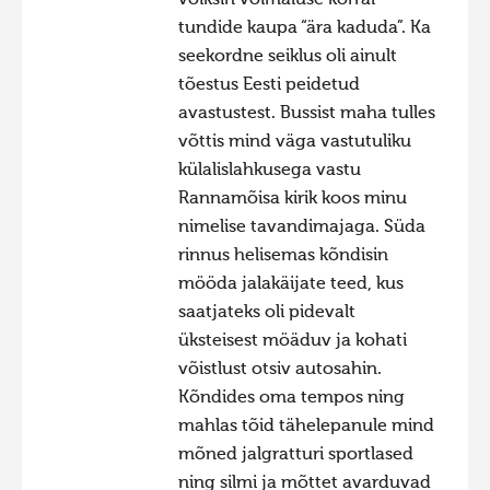
tundide kaupa “ära kaduda”. Ka
seekordne seiklus oli ainult
tõestus Eesti peidetud
avastustest. Bussist maha tulles
võttis mind väga vastutuliku
külalislahkusega vastu
Rannamõisa kirik koos minu
nimelise tavandimajaga. Süda
rinnus helisemas kõndisin
mööda jalakäijate teed, kus
saatjateks oli pidevalt
üksteisest möäduv ja kohati
võistlust otsiv autosahin.
Kõndides oma tempos ning
mahlas tõid tähelepanule mind
mõned jalgratturi sportlased
ning silmi ja mõttet avarduvad