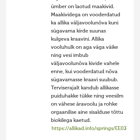
ümber on laotud maakivid.
Maakividega on vooderdatud
ka allika väljavoolunõva kuni
sügavama kirde suunas
kulgeva kraavini. Allika
vooluhulk on aga väga väike
ning vesi imbub
väljavoolunõva kivide vahele
enne, kui vooderdatud nõva
sügavamasse kraavi suubub.
Terviserajalt kandub allikasse
puiduhakke tükke ning veesilm
on vähese äravoolu ja rohke
orgaanilise aine sisalduse tõttu
biokilega kaetud.
https://allikad.info/springs/EE03229/