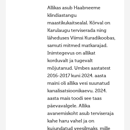
Allikas asub Haabneeme
klindiastangu
maastikukaitsealal. Kõrval on
Karulaugu terviserada ning
läheduses Viimsi Kuradikoobas,
samuti mitmed matkarajad.
Inimtegevus on allikat
korduvalt ja tugevalt
mõjutanud. Umbes aastatest
2016-2017 kuni 2024. aasta
maini oli allika vesi suunatud
kanalisatsioonikaevu. 2024.
aasta mais toodi see taas
päevavalgele. Allika
avanemiskoht asub terviseraja
kahe haru vahel ja on
kujundatud veesilmaks, mille