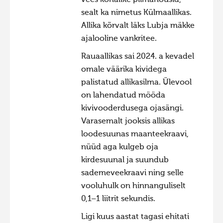
sealt ka nimetus Külmaallikas.
Allika kõrvalt läks Lubja mäkke
ajalooline vankritee.
Rauaallikas sai 2024. a kevadel
omale väärika kividega
palistatud allikasilma. Ülevool
on lahendatud mööda
kivivooderdusega ojasängi.
Varasemalt jooksis allikas
loodesuunas maanteekraavi,
nüüd aga kulgeb oja
kirdesuunal ja suundub
sademeveekraavi ning selle
vooluhulk on hinnanguliselt
0,1–1 liitrit sekundis.
Ligi kuus aastat tagasi ehitati