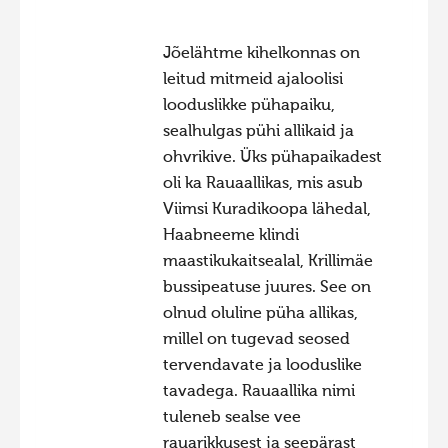
Jõelähtme kihelkonnas on
leitud mitmeid ajaloolisi
looduslikke pühapaiku,
sealhulgas pühi allikaid ja
ohvrikive. Üks pühapaikadest
oli ka Rauaallikas, mis asub
Viimsi Kuradikoopa lähedal,
Haabneeme klindi
maastikukaitsealal, Krillimäe
bussipeatuse juures. See on
olnud oluline püha allikas,
millel on tugevad seosed
tervendavate ja looduslike
tavadega. Rauaallika nimi
tuleneb sealse vee
rauarikkusest ja seepärast