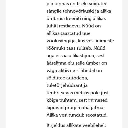
piirkonnas endisele sõidutee
sängile tehnovõrkusid ja allika
ümbrus dreeniti ning allikas
juhiti restkaevu. Nüüd on
allikas taastatud uue
voolusängiga, kus vesi inimeste
rõõmuks taas suliseb. Nüüd
aga ei saa allikast juua, sest
äärelinna elu selle ümber on
väga aktiivne - lähedal on
sõidutee autodega,
tuletõrjehüdrant ja
ümbritsevas metsas pole just
kõige puhtam, sest inimesed
kipuvad prügi maha jätma.
Allika vesi tundub reostatud.
Kirjeldus allikate veebilehel: