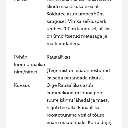
klindi maastikukaitsealal.
Hiite kuvavõistlus 2015
Sõidutee asub umbes 50m
Hiite kuvavõistlus 2014
kaugusel, Vimka seikluspark
Hiite kuvavõistlus 2013
umbes 200 m kaugusel, allikas
on ümbritsetud metasaga ja
Hiite kuvavõistlus 2012
matkaradadega.
Hiite kuvavõistlus 2011
Pyhän
Rauaallikas
Hiite kuvavõistlus 2010
luonnonpaikan
Hiite kuvavõistlus 2009
[Tegemist on ebaõnnestunud
nimi/nimet
Hiite kuvavõistlus 2008
katsega parandada rikutut.
Kuvaus
Õige Rauaallikas asub
kümmekond m lõuna pool
suure kännu lähedal ja maeti
hiljuti tee alla. Rauaallika
roostepunane vesi ei tõuse
enam maapinnale. Korraldaja]