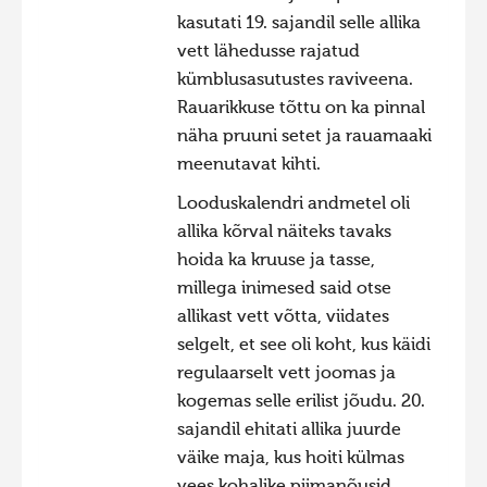
kasutati 19. sajandil selle allika
vett lähedusse rajatud
kümblusasutustes raviveena.
Rauarikkuse tõttu on ka pinnal
näha pruuni setet ja rauamaaki
meenutavat kihti.
Looduskalendri andmetel oli
allika kõrval näiteks tavaks
hoida ka kruuse ja tasse,
millega inimesed said otse
allikast vett võtta, viidates
selgelt, et see oli koht, kus käidi
regulaarselt vett joomas ja
kogemas selle erilist jõudu​. 20.
sajandil ehitati allika juurde
väike maja, kus hoiti külmas
vees kohalike piimanõusid,