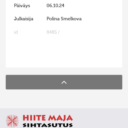
Päiväys
06.10.24
Julkaisija
Polina Smelkova
id
8485 /
FaLang translation system by Faboba