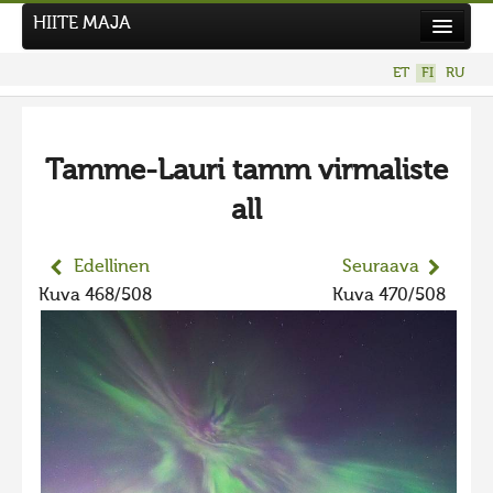
HIITE MAJA
Uutiset
ET
FI
RU
Kuvakilpailut
UUSI KUVAKILPAILU
Tamme-Lauri tamm virmaliste
Hiite kuvavõistlus 2026
all
AIEMMAT KILPAILUT
Hiisien kuvakilpailu 2025
Edellinen
Seuraava
2025 kuvakilpailu lisä
Kuva 468/508
Kuva 470/508
Liikuvad kuvad 2025
Hiisien kuvakilpailu 2024
2024 kuvakilpailu lisä
Liikkuvat kuvat 2024
Hiisien kuvakilpailu 2023