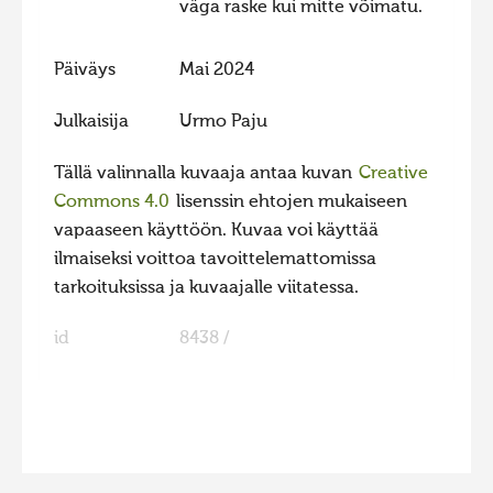
väga raske kui mitte võimatu.
Päiväys
Mai 2024
Julkaisija
Urmo Paju
Tällä valinnalla kuvaaja antaa kuvan
Creative
Commons 4.0
lisenssin ehtojen mukaiseen
vapaaseen käyttöön. Kuvaa voi käyttää
ilmaiseksi voittoa tavoittelemattomissa
tarkoituksissa ja kuvaajalle viitatessa.
id
8438 /
FaLang translation system by Faboba