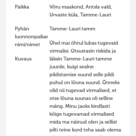
Paikka
Võru maakond, Antsla vald,
Hiite kuvavõistlus 2015
Urvaste küla, Tamme-Lauri
Hiite kuvavõistlus 2014
Pyhän
Tamme-Lauri tamm
Hiite kuvavõistlus 2013
luonnonpaikan
Hiite kuvavõistlus 2012
Ühel mai õhtul lubas tugevaid
nimi/nimet
Hiite kuvavõistlus 2011
virmalisi. Otsustasin riskida ja
Kuvaus
läksin Tamme-Lauri tamme
Hiite kuvavõistlus 2010
juurde, kuigi sealne
Hiite kuvavõistlus 2009
pildistamise suund selle pildi
Hiite kuvavõistlus 2008
puhul on lõuna suund. Õnneks
olid nii tugevad virmalised, et
otse lõuna suunas oli selline
mäng. Minu jaoks kindlasti
kõige tugevamad virmalised
mida ma näinud olen ja sellist
pilti teine kord teha saab olema