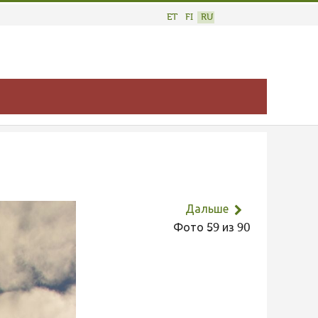
ET
FI
RU
Дальше
Фото 59 из 90