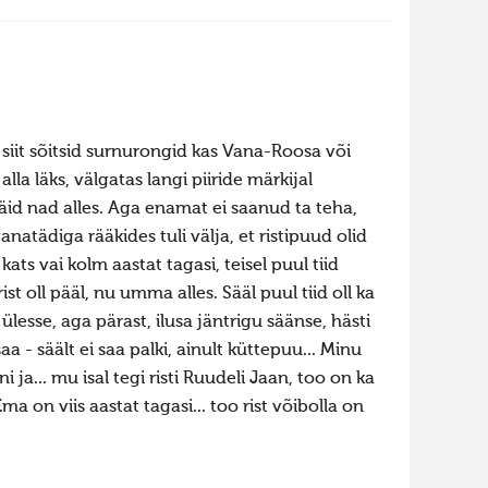
- siit sõitsid surnurongid kas Vana-Roosa või
lla läks, välgatas langi piiride märkijal
 jäid nad alles. Aga enamat ei saanud ta teha,
natädiga rääkides tuli välja, et ristipuud olid
kats vai kolm aastat tagasi, teisel puul tiid
ist oll pääl, nu umma alles. Sääl puul tiid oll ka
ülesse, aga pärast, ilusa jäntrigu säänse, hästi
a - säält ei saa palki, ainult küttepuu... Minu
 ja... mu isal tegi risti Ruudeli Jaan, too on ka
ma on viis aastat tagasi... too rist võibolla on