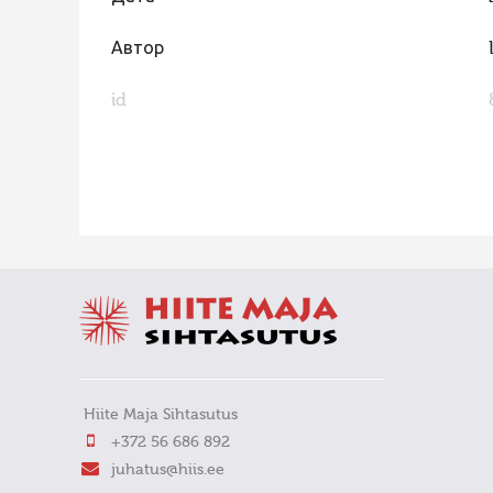
Автор
id
FaLang translation system by Faboba
Hiite Maja Sihtasutus
+372 56 686 892
juhatus@hiis.ee