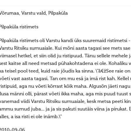
Võrumaa, Varstu vald, Pilpaküla
Pilpaküla ristimets
Pilpaküla ristimets oli Varstu kandi üks suuremaid ristimetsi 
Varstu Ritsiku surnuaiale. Kui mõni aasta tagasi see mets sae a
viimasel hetkel, et siin olid ju ristipuud. Tänu sellele mehele
sest kaitse all need metsad pühakohtadena ei ole. Kohaliku va
ka teisel pool teed, kuid raie jõudis ka sinna. \"â€žSee raie on 
võeti vast aasta tagasi. Tan om mu esä ja imä rist kah. Kellel r
ristipuid, aga nu võeti kõrrast kõik maha. Algusõn jäeti nagu 
ilusa männi olli, pärast võeti ikka maha, aga mis puud tuust sa
vanemad viidi Varstu Ritsiku surnuaiale, kesk metsa peeti kinni
ammu surnud juba... ja ja sis pakuti suutäis viina ja pirukat. E
alles, a isa risti ei ole inämb.\"
2010-09-06