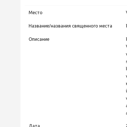
Место
Название/названия священного места
Описание
Дата