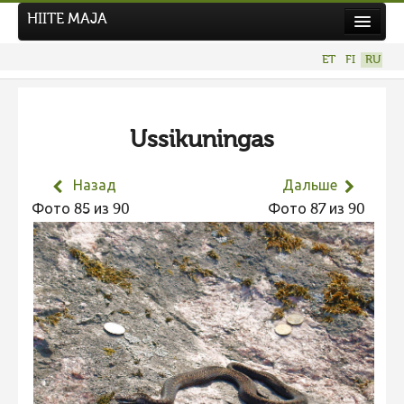
HIITE MAJA
Новости
ET
FI
RU
Фотоконкурсы
НОВЫЙ ФОТОКОНКУРС
Ussikuningas
Hiite kuvavõistlus 2026
ПРЕДЫДУЩИЕ КОНКУРСЫ
Назад
Дальше
Фотоконкурс 2025
Фото 85 из 90
Фото 87 из 90
Не учитываются 2025
Видео 2025
Фотоконкурс 2024
Не учитываются 2024
Видео 2024
Фотоконкурс 2023