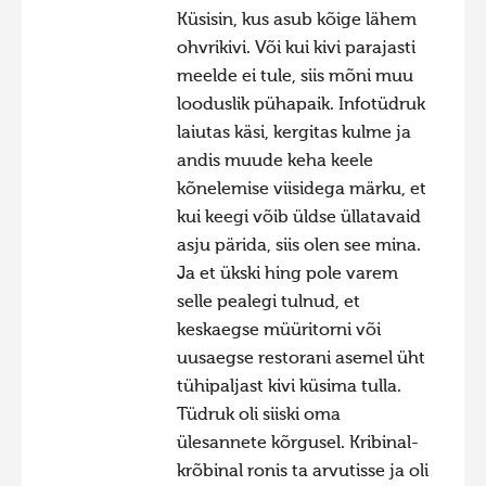
Küsisin, kus asub kõige lähem
Фотоконкурс 2015
ohvrikivi. Või kui kivi parajasti
Фотоконкурс 2014
meelde ei tule, siis mõni muu
looduslik pühapaik. Infotüdruk
Фотоконкурс 2013
laiutas käsi, kergitas kulme ja
Фотоконкурс 2012
andis muude keha keele
Фотоконкурс 2011
kõnelemise viisidega märku, et
kui keegi võib üldse üllatavaid
Фотоконкурс 2010
asju pärida, siis olen see mina.
Фотоконкурс 2009
Ja et ükski hing pole varem
Фотоконкурс 2008
selle pealegi tulnud, et
keskaegse müüritorni või
uusaegse restorani asemel üht
tühipaljast kivi küsima tulla.
Tüdruk oli siiski oma
ülesannete kõrgusel. Kribinal-
krõbinal ronis ta arvutisse ja oli