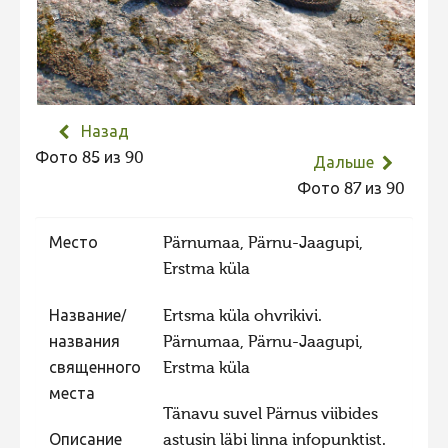
Не учитываются 2023
Видео 2023
Фотоконкурс 2022
Не учитываются 2022
Назад
Фото 85 из 90
Видео 2022
Дальше
Фото 87 из 90
Фотоконкурс 2021
Видео 2021
Место
Pärnumaa, Pärnu-Jaagupi,
Фотоконкурс 2020
Erstma küla
Видео 2020
Название/
Ertsma küla ohvrikivi.
Фотоконкурс 2019
названия
Pärnumaa, Pärnu-Jaagupi,
священного
Erstma küla
Фотоконкурс 2018
места
Фотоконкурс 2017
Tänavu suvel Pärnus viibides
Фотоконкурс 2016
Описание
astusin läbi linna infopunktist.