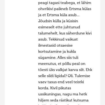
peagi tagasi teabega, et lähim
ohvrikivi paikneb Ertsma külas
ja et Ertsma küla asub...
Jõudsin külla ja küsisin
esimeselt ette juhtunud
talumehelt, kus säherdune kivi
asub. Tekkinud vaikust
ilmestasid otsaesise
kortsutamine ja kukla
sügamine. Alles siis tuli
meenutus, et põllu peal on
tõesti üks valkjat karva silt. Ehk
selle sildi ligidal? Oli. Tulemise
vaev tasus end veel teistki
korda. Kivil pikutas
ussikuningas, nagu ma hetk
hiljem seda rästikut kutsuma