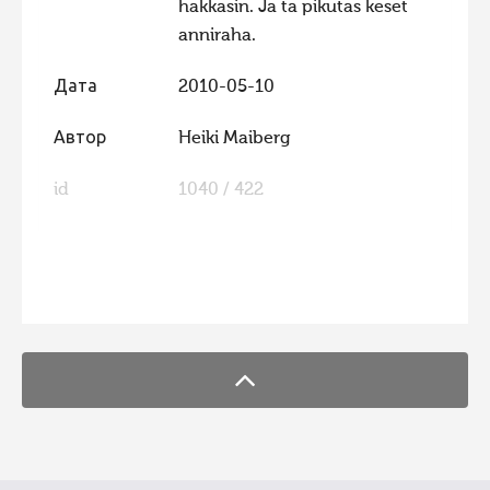
hakkasin. Ja ta pikutas keset
anniraha.
Дата
2010-05-10
Автор
Heiki Maiberg
id
1040 / 422
FaLang translation system by Faboba