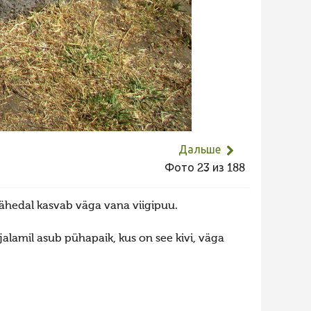
Дальше
Фото 23 из 188
Lähedal kasvab väga vana viigipuu.
alamil asub pühapaik, kus on see kivi, väga