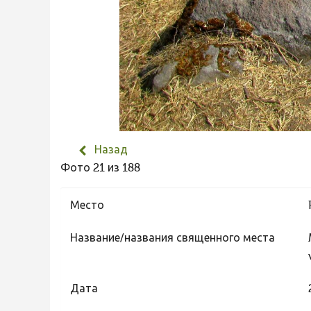
Назад
Фото 21 из 188
Место
Название/названия священного места
Дата