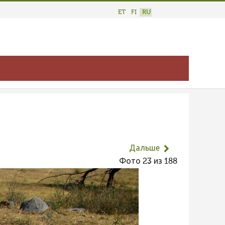
ET
FI
RU
Дальше
Фото 23 из 188