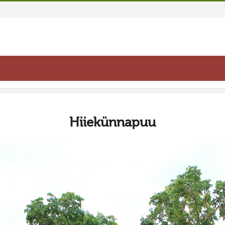
Hiiekünnapuu