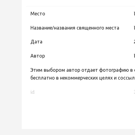
Место
Название/названия священного места
Дата
Автор
Этим выбором автор отдает фотографию в с
бесплатно в некоммерческих целях и соссыл
id
FaLang translation system by Faboba