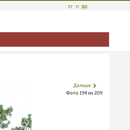
ET
FI
RU
Дальше
Фото 194 из 209