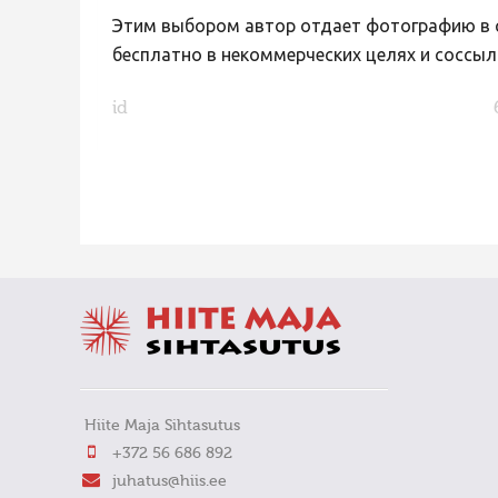
Этим выбором автор отдает фотографию в с
бесплатно в некоммерческих целях и соссыл
id
FaLang translation system by Faboba
Hiite Maja Sihtasutus
+372 56 686 892
juhatus@hiis.ee