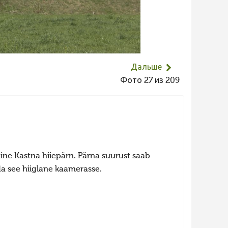
Дальше
Фото 27 из 209
ine Kastna hiiepärn. Pärna suurust saab
üda see hiiglane kaamerasse.