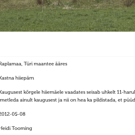
Raplamaa, Türi maantee ääres
Kastna hiiepärn
Kaugusest kõrgele hiiemäele vaadates seisab uhkelt 11-harul
imetleda ainult kaugusest ja nii on hea ka pildistada, et pü
2012-05-08
Heidi Tooming