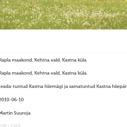
Rapla maakond, Kehtna vald, Kastna küla
Rapla maakond, Kehtna vald, Kastna küla.
teada-tuntud Kastna hiiemägi ja samatuntud Kastna hiiepä
2010-06-10
Martin Suuroja
638 / 1363