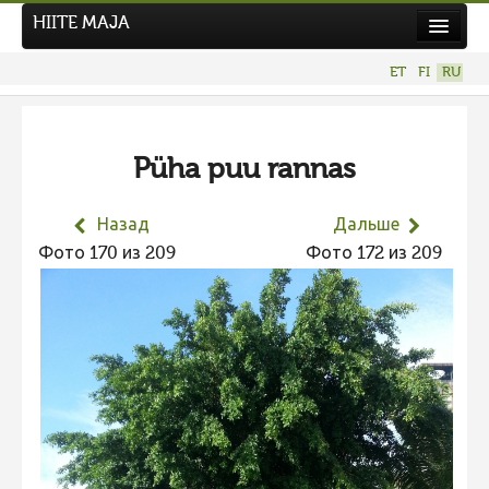
HIITE MAJA
Новости
ET
FI
RU
Фотоконкурсы
НОВЫЙ ФОТОКОНКУРС
Püha puu rannas
Hiite kuvavõistlus 2026
ПРЕДЫДУЩИЕ КОНКУРСЫ
Назад
Дальше
Фотоконкурс 2025
Фото 170 из 209
Фото 172 из 209
Не учитываются 2025
Видео 2025
Фотоконкурс 2024
Не учитываются 2024
Видео 2024
Фотоконкурс 2023