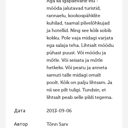
Aga ka igapäevane elu -
mööda jalutavad turistid,
rannaelu, kookospähklite
kuhilad, taamal pilvelõhkujad
ja hotellid. Ning see kõik sobib
kokku. Pole vaja midagi varjata
ega salaja teha. Lihtsalt möödu
pühast puust. Või möödu ja
mõtle. Või seisata ja mõtle
hetkeks. Või peatu ja anneta
samuti talle midagi omalt
poolt. Kõik on palju lihtsam. Ja
nii see pilt tuligi. Tundsin, et
lihtsalt peab selle pildi tegema.
Дата
2013-09-06
Автор
Tõnn Sarv