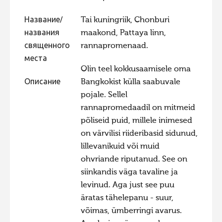
Фотоконкурс 2015
Название/
Tai kuningriik, Chonburi
Фотоконкурс 2014
названия
maakond, Pattaya linn,
священного
rannapromenaad.
Фотоконкурс 2013
места
Фотоконкурс 2012
Olin teel kokkusaamisele oma
Описание
Bangkokist külla saabuvale
Фотоконкурс 2011
pojale. Sellel
Фотоконкурс 2010
rannapromedaadil on mitmeid
Фотоконкурс 2009
põliseid puid, millele inimesed
on värvilisi riideribasid sidunud,
Фотоконкурс 2008
lillevanikuid või muid
ohvriande riputanud. See on
siinkandis väga tavaline ja
levinud. Aga just see puu
äratas tähelepanu - suur,
võimas, ümberringi avarus.