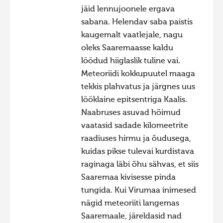
jäid lennujoonele ergava
sabana. Helendav saba paistis
kaugemalt vaatlejale, nagu
oleks Saaremaasse kaldu
löödud hiiglaslik tuline vai.
Meteoriidi kokkupuutel maaga
tekkis plahvatus ja järgnes uus
lööklaine epitsentriga Kaalis.
Naabruses asuvad hõimud
vaatasid sadade kilomeetrite
raadiuses hirmu ja õudusega,
kuidas pikse tulevai kurdistava
raginaga läbi õhu sähvas, et siis
Saaremaa kivisesse pinda
tungida. Kui Virumaa inimesed
nägid meteoriiti langemas
Saaremaale, järeldasid nad