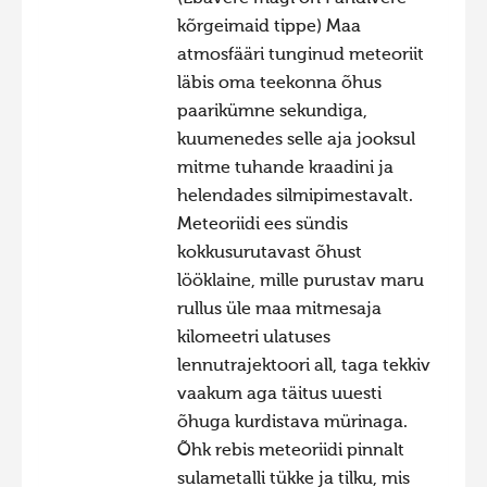
kõrgeimaid tippe) Maa
atmosfääri tunginud meteoriit
läbis oma teekonna õhus
paarikümne sekundiga,
kuumenedes selle aja jooksul
mitme tuhande kraadini ja
helendades silmipimestavalt.
Meteoriidi ees sündis
kokkusurutavast õhust
lööklaine, mille purustav maru
rullus üle maa mitmesaja
kilomeetri ulatuses
lennutrajektoori all, taga tekkiv
vaakum aga täitus uuesti
õhuga kurdistava mürinaga.
Õhk rebis meteoriidi pinnalt
sulametalli tükke ja tilku, mis