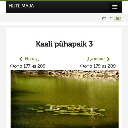
HIITE MAJA
Новости
ET
FI
RU
Фотоконкурсы
НОВЫЙ ФОТОКОНКУРС
Kaali pühapaik 3
Hiite kuvavõistlus 2026
ПРЕДЫДУЩИЕ КОНКУРСЫ
Назад
Дальше
Фотоконкурс 2025
Фото 177 из 209
Фото 179 из 209
Не учитываются 2025
Видео 2025
Фотоконкурс 2024
Не учитываются 2024
Видео 2024
Фотоконкурс 2023