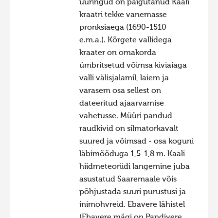
uuringud on paigutanud Kaali
kraatri tekke vanemasse
pronksiaega (1690-1510
e.m.a.). Kõrgete vallidega
kraater on omakorda
ümbritsetud võimsa kiviaiaga
valli välisjalamil, laiem ja
varasem osa sellest on
dateeritud ajaarvamise
vahetusse. Müüri pandud
raudkivid on silmatorkavalt
suured ja võimsad - osa koguni
läbimõõduga 1,5-1,8 m. Kaali
hiidmeteoriidi langemine juba
asustatud Saaremaale võis
põhjustada suuri purustusi ja
inimohvreid. Ebavere lähistel
(Ebavere mägi on Pandivere