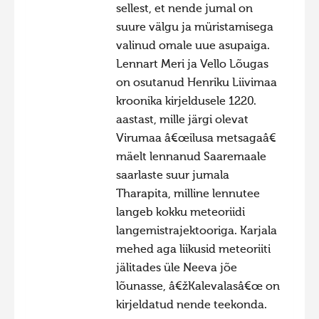
sellest, et nende jumal on
suure välgu ja müristamisega
valinud omale uue asupaiga.
Lennart Meri ja Vello Lõugas
on osutanud Henriku Liivimaa
kroonika kirjeldusele 1220.
aastast, mille järgi olevat
Virumaa â€œilusa metsagaâ€
mäelt lennanud Saaremaale
saarlaste suur jumala
Tharapita, milline lennutee
langeb kokku meteoriidi
langemistrajektooriga. Karjala
mehed aga liikusid meteoriiti
jälitades üle Neeva jõe
lõunasse, â€žKalevalasâ€œ on
kirjeldatud nende teekonda.