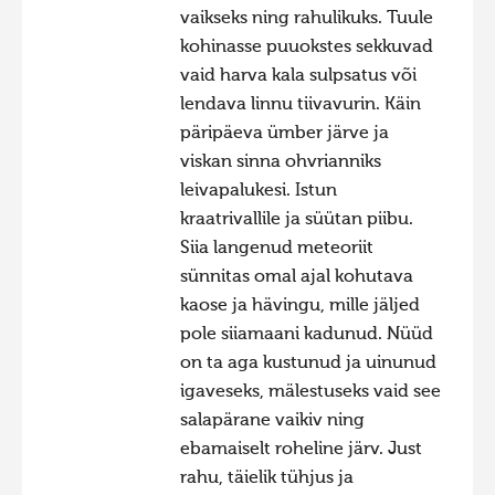
vaikseks ning rahulikuks. Tuule
Фотоконкурс 2015
kohinasse puuokstes sekkuvad
Фотоконкурс 2014
vaid harva kala sulpsatus või
lendava linnu tiivavurin. Käin
Фотоконкурс 2013
päripäeva ümber järve ja
Фотоконкурс 2012
viskan sinna ohvrianniks
Фотоконкурс 2011
leivapalukesi. Istun
kraatrivallile ja süütan piibu.
Фотоконкурс 2010
Siia langenud meteoriit
Фотоконкурс 2009
sünnitas omal ajal kohutava
Фотоконкурс 2008
kaose ja hävingu, mille jäljed
pole siiamaani kadunud. Nüüd
on ta aga kustunud ja uinunud
igaveseks, mälestuseks vaid see
salapärane vaikiv ning
ebamaiselt roheline järv. Just
rahu, täielik tühjus ja