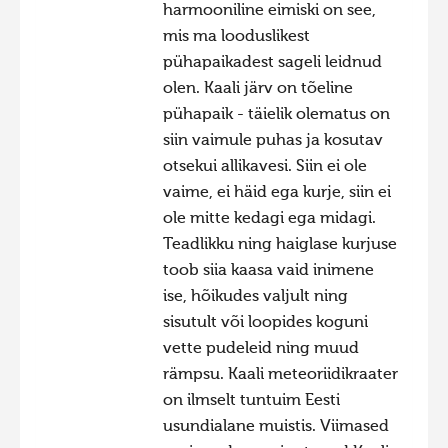
harmooniline eimiski on see,
mis ma looduslikest
pühapaikadest sageli leidnud
olen. Kaali järv on tõeline
pühapaik - täielik olematus on
siin vaimule puhas ja kosutav
otsekui allikavesi. Siin ei ole
vaime, ei häid ega kurje, siin ei
ole mitte kedagi ega midagi.
Teadlikku ning haiglase kurjuse
toob siia kaasa vaid inimene
ise, hõikudes valjult ning
sisutult või loopides koguni
vette pudeleid ning muud
rämpsu. Kaali meteoriidikraater
on ilmselt tuntuim Eesti
usundialane muistis. Viimased