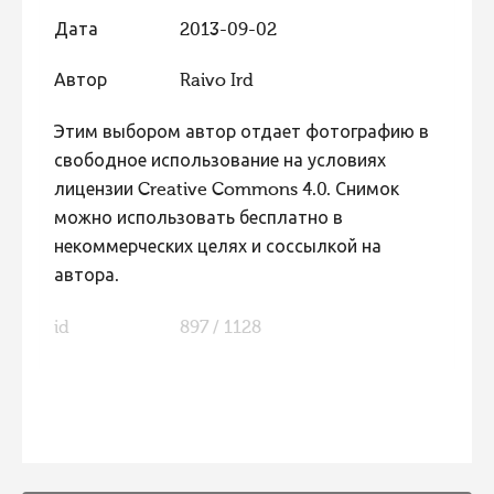
Дата
2013-09-02
Автор
Raivo Ird
Этим выбором автор отдает фотографию в
свободное использование на условиях
лицензии Creative Commons 4.0. Снимок
можно использовать бесплатно в
некоммерческих целях и соссылкой на
автора.
id
897 / 1128
FaLang translation system by Faboba