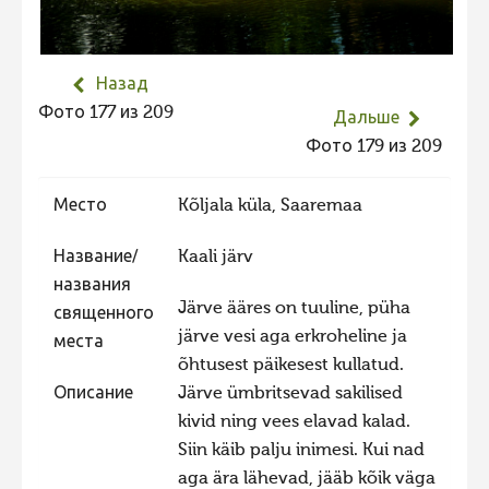
Не учитываются 2023
Видео 2023
Назад
Фотоконкурс 2022
Фото 177 из 209
Дальше
Не учитываются 2022
Фото 179 из 209
Видео 2022
Место
Kõljala küla, Saaremaa
Фотоконкурс 2021
Видео 2021
Название/
Kaali järv
названия
Фотоконкурс 2020
Järve ääres on tuuline, püha
священного
Видео 2020
järve vesi aga erkroheline ja
места
õhtusest päikesest kullatud.
Фотоконкурс 2019
Описание
Järve ümbritsevad sakilised
Фотоконкурс 2018
kivid ning vees elavad kalad.
Фотоконкурс 2017
Siin käib palju inimesi. Kui nad
aga ära lähevad, jääb kõik väga
Фотоконкурс 2016