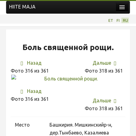
HIITE MAJA
Новости
ET
FI
RU
Фотоконкурсы
НОВЫЙ ФОТОКОНКУРС
Боль священной рощи.
Hiite kuvavõistlus 2026
ПРЕДЫДУЩИЕ КОНКУРСЫ
Назад
Дальше
Фотоконкурс 2025
Фото 316 из 361
Фото 318 из 361
Не учитываются 2025
Видео 2025
Назад
Фото 316 из 361
Фотоконкурс 2024
Дальше
Фото 318 из 361
Не учитываются 2024
Видео 2024
Место
Башкирия. Мишкинскийр-н,
Фотоконкурс 2023
дер.Тынбаево, Казалиева