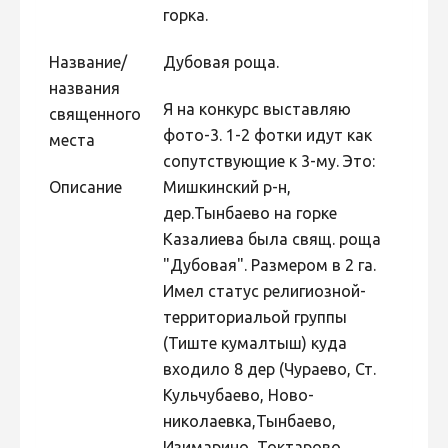
горка.
Не учитываются 2023
Видео 2023
Название/
Дубовая роща.
названия
Фотоконкурс 2022
Я на конкурс выставляю
священного
Не учитываются 2022
фото-3. 1-2 фотки идут как
места
сопутствующие к 3-му. Это:
Видео 2022
Описание
Мишкинский р-н,
Фотоконкурс 2021
дер.Тынбаево на горке
Видео 2021
Казалиева была свящ. роща
"Дубовая". Размером в 2 га.
Фотоконкурс 2020
Имел статус религиозной-
Видео 2020
территориальой группы
Фотоконкурс 2019
(Тиште кумалтыш) куда
входило 8 дер (Чураево, Ст.
Фотоконкурс 2018
Кульчубаево, Ново-
Фотоконкурс 2017
николаевка,Тынбаево,
Фотоконкурс 2016
Изимарино, Токтарово,