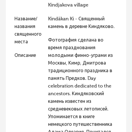
Kindjakova village
Фотоконкурс 2015
Фотоконкурс 2014
Название/
Kindäkan Ki - Священный
названия
камень в деревне Киндяково.
Фотоконкурс 2013
священного
Фотоконкурс 2012
Фотография сделана во
места
время празднования
Фотоконкурс 2011
Описание
молодыми финно-уграми из
Фотоконкурс 2010
Москвы, Кимр, Дмитрова
Фотоконкурс 2009
традиционного праздника в
память Предков. Day
Фотоконкурс 2008
celebration dedicated to the
ancestors. Киндяковский
камень известен из
средневековых летописей.
Упоминается в книге
немецкого путешественника