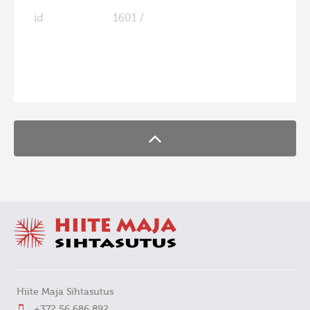
id
1601 /
FaLang translation system by Faboba
Hiite Maja Sihtasutus
+372 56 686 892