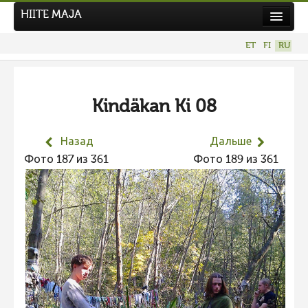
HIITE MAJA
Новости
ET
FI
RU
Фотоконкурсы
НОВЫЙ ФОТОКОНКУРС
Kindäkan Ki 08
Hiite kuvavõistlus 2026
ПРЕДЫДУЩИЕ КОНКУРСЫ
Назад
Дальше
Фотоконкурс 2025
Фото 187 из 361
Фото 189 из 361
Не учитываются 2025
Видео 2025
Фотоконкурс 2024
Не учитываются 2024
Видео 2024
Фотоконкурс 2023