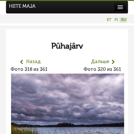
HIITE MAJA
Новости
ET
FI
RU
Фотоконкурсы
НОВЫЙ ФОТОКОНКУРС
Pühajärv
Hiite kuvavõistlus 2026
ПРЕДЫДУЩИЕ КОНКУРСЫ
Назад
Дальше
Фотоконкурс 2025
Фото 318 из 361
Фото 320 из 361
Не учитываются 2025
Видео 2025
Фотоконкурс 2024
Не учитываются 2024
Видео 2024
Фотоконкурс 2023