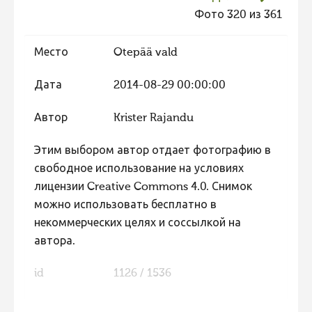
Фото 320 из 361
Фотоконкурс 2015
Фотоконкурс 2014
Место
Otepää vald
Фотоконкурс 2013
Дата
2014-08-29 00:00:00
Фотоконкурс 2012
Фотоконкурс 2011
Автор
Krister Rajandu
Фотоконкурс 2010
Этим выбором автор отдает фотографию в
Фотоконкурс 2009
свободное использование на условиях
лицензии Creative Commons 4.0. Снимок
Фотоконкурс 2008
можно использовать бесплатно в
некоммерческих целях и соссылкой на
автора.
id
1126 / 1536