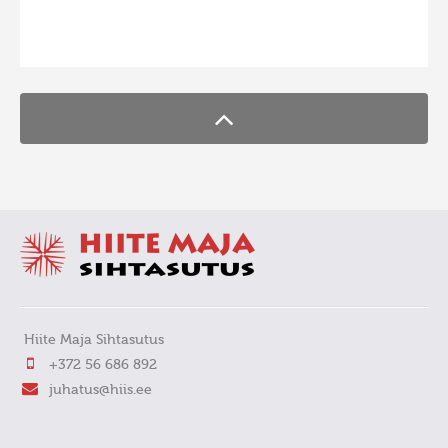
FaLang translation system by Faboba
Hiite Maja Sihtasutus
+372 56 686 892
juhatus@hiis.ee