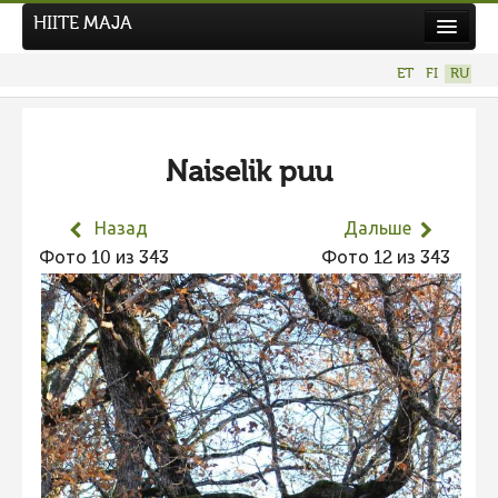
HIITE MAJA
Новости
ET
FI
RU
Фотоконкурсы
НОВЫЙ ФОТОКОНКУРС
Naiselik puu
Hiite kuvavõistlus 2026
ПРЕДЫДУЩИЕ КОНКУРСЫ
Назад
Дальше
Фотоконкурс 2025
Фото 10 из 343
Фото 12 из 343
Не учитываются 2025
Видео 2025
Фотоконкурс 2024
Не учитываются 2024
Видео 2024
Фотоконкурс 2023