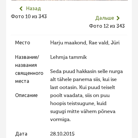
Фотоконкурс 2015
Назад
Фото 10 из 343
Дальше
Фотоконкурс 2014
Фото 12 из 343
Фотоконкурс 2013
Фотоконкурс 2012
Место
Harju maakond, Rae vald, Jüri
Фотоконкурс 2011
Название/
Lehmja tammik
Фотоконкурс 2010
названия
Seda puud hakkasin selle nurga
Фотоконкурс 2009
священного
alt tähele panema siis, kui ise
места
Фотоконкурс 2008
last ootasin. Kui puud teiselt
Описание
poolt vaadata, siis on puu
hoopis teistsugune, kuid
sugugi mitte vähem põneva
vormiga.
Дата
28.10.2015