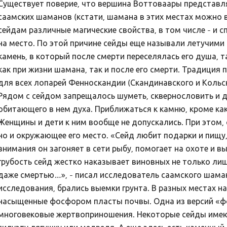
Существует поверие, что вершина Воттоваары представл
саамских шаманов (кстати, шамана в этих местах можно 
сейдам различные магические свойства, в том числе - и с
на место. По этой причине сейды еще называли летучими
камень, в который после смерти переселялась его душа, 
как при жизни шамана, так и после его смерти. Традици
для всех лопарей Фенноскандии (Скандинавского и Кольс
Рядом с сейдом запрещалось шуметь, сквернословить и 
обитающего в нем духа. Приближаться к камню, кроме ка
Женщины и дети к ним вообще не допускались. При этом,
но и окружающее его место. «Сейд любит подарки и пищ
внимания он загоняет в сети рыбу, помогает на охоте и в
грубость сейд жестко наказывает виновных не только ли
даже смертью…», - писал исследователь саамского шама
исследования, брались выемки грунта. В разных местах н
насыщенные фосфором пласты почвы. Одна из версий «ф
многовековые жертвоприношения. Некоторые сейды имею