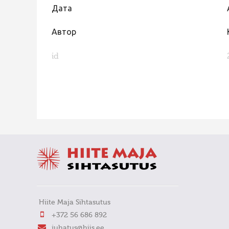
Дата
Автор
id
FaLang translation system by Faboba
Hiite Maja Sihtasutus
+372 56 686 892
juhatus@hiis.ee