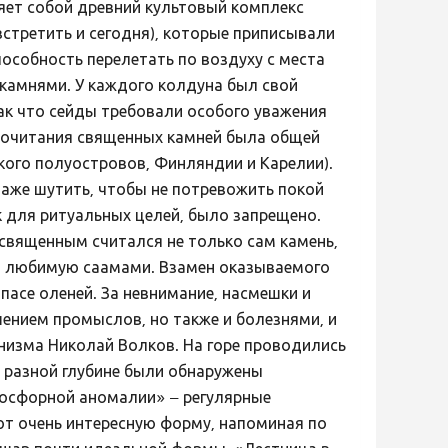
яет собой древний культовый комплекс
встретить и сегодня), которые приписывали
пособность перелетать по воздуху с места
 камнями. У каждого колдуна был свой
так что сейды требовали особого уважения
я почитания священных камней была общей
кого полуостровов, Финляндии и Карелии).
даже шутить, чтобы не потревожить покой
к для ритуальных целей, было запрещено.
 священным считался не только сам камень,
у, любимую саамами. Взамен оказываемого
ыпасе оленей. За невнимание, насмешки и
шением промыслов, но также и болезнями, и
низма Николай Волков. На горе проводились
а разной глубине были обнаружены
осфорной аномалии» – регулярные
т очень интересную форму, напоминая по