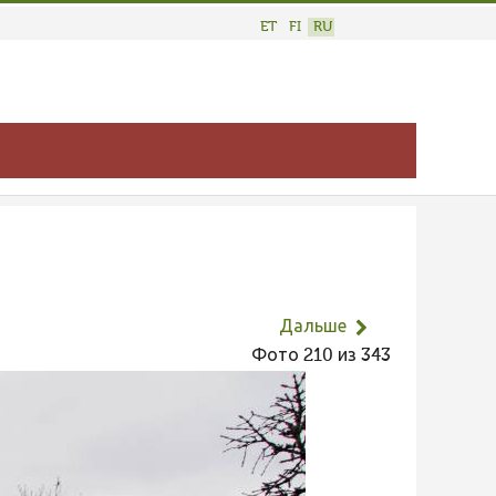
ET
FI
RU
Дальше
Фото 210 из 343