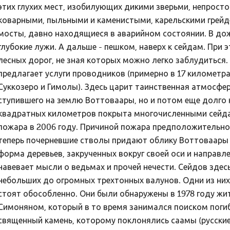
этих глухих мест, изобилующих дикими зверьми, непрост
коварными, пыльными и каменистыми, карельскими грейд
мосты, давно находящиеся в аварийном состоянии. В до
глубокие лужи. А дальше - пешком, наверх к сейдам. При э
лесных дорог, не зная которых можно легко заблудиться
предлагает услуги проводников (примерно в 17 километр
Суккозеро и Гимолы). Здесь царит таинственная атмосфе
ступившего на землю Воттоваары, но и потом еще долго 
квадратных километров покрыта многочисленными сейда
пожара в 2006 году. Причиной пожара предположительно 
теперь почерневшие стволы придают облику Воттоваары 
форма деревьев, закрученных вокруг своей оси и направл
навевает мысли о ведьмах и прочей нечести. Сейдов здесь
небольших до огромных трехтонных валунов. Одни из них
стоят обособленно. Они были обнаружены в 1978 году жи
Симоняном, который в то время занимался поиском погибш
священный камень, которому поклонялись саамы (русские