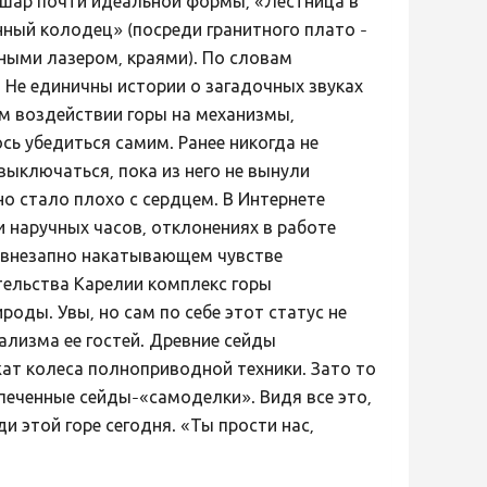
й шар почти идеальной формы, «Лестница в
онный колодец» (посреди гранитного плато -
ными лазером, краями). По словам
. Не единичны истории о загадочных звуках
ом воздействии горы на механизмы,
сь убедиться самим. Ранее никогда не
ыключаться, пока из него не вынули
 стало плохо с сердцем. В Интернете
 наручных часов, отклонениях в работе
и внезапно накатывающем чувстве
тельства Карелии комплекс горы
ды. Увы, но сам по себе этот статус не
ализма ее гостей. Древние сейды
ат колеса полноприводной техники. Зато то
спеченные сейды-«самоделки». Видя все это,
и этой горе сегодня. «Ты прости нас,