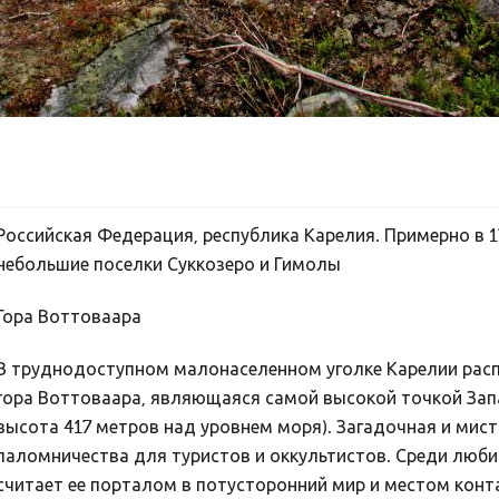
Российская Федерация, республика Карелия. Примерно в 
небольшие поселки Суккозеро и Гимолы
Гора Воттоваара
В труднодоступном малонаселенном уголке Карелии рас
гора Воттоваара, являющаяся самой высокой точкой Зап
высота 417 метров над уровнем моря). Загадочная и мист
паломничества для туристов и оккультистов. Среди любит
считает ее порталом в потусторонний мир и местом конт