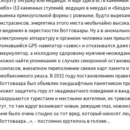
силуэту лягушку или медведя. А еще здесь есть каменны
небо» (13 каменных ступеней, ведущих в никуда) и «Безд
выемка прямоугольной формы с ровными, будто вырезан
экстрасенсов, энергетика этого места необычайно высока
и видениях в окрестностях Воттоваары. Ну а в аномальн
электронную аппаратуру и организм человека нам пришло
ломавшийся GPS-навигатор «завис» и отказывался даже в
аккумулятор, а молодому здоровому мужчине неожиданно
можно найти упоминания о случаях синхронной остановки
компасов, внезапном переполнении свежих карт памяти 
необъяснимого ужаса. В 2011 году постановлением прави
Воттоваара был объявлен ландшафтным памятником приро
может защитить гору от неадекватного поведения и ванд
разрушаются туристами и местными жителями, их тревож
тут, то там вдруг возникают новые, режущие глаз, новои
мне было очень стыдно за тот вред, который наносят люд
Воттоваара…», - постоянно крутилось в голове…