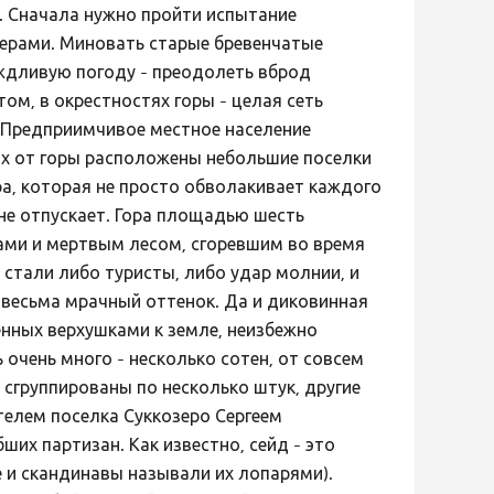
о. Сначала нужно пройти испытание
ерами. Миновать старые бревенчатые
ждливую погоду - преодолеть вброд
том, в окрестностях горы - целая сеть
. Предприимчивое местное население
ах от горы расположены небольшие поселки
ра, которая не просто обволакивает каждого
не отпускает. Гора площадью шесть
ми и мертвым лесом, сгоревшим во время
стали либо туристы, либо удар молнии, и
весьма мрачный оттенок. Да и диковинная
енных верхушками к земле, неизбежно
 очень много - несколько сотен, от совсем
 сгруппированы по несколько штук, другие
телем поселка Суккозеро Сергеем
их партизан. Как известно, сейд - это
 и скандинавы называли их лопарями).