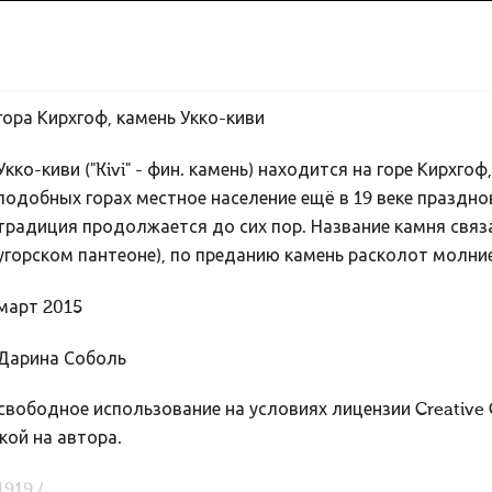
гора Кирхгоф, камень Укко-киви
Укко-киви ("Kivi" - фин. камень) находится на горе Кирхг
подобных горах местное население ещё в 19 веке празднов
традиция продолжается до сих пор. Название камня связа
угорском пантеоне), по преданию камень расколот молни
март 2015
Дарина Соболь
вободное использование на условиях лицензии Creative
кой на автора.
1919 /