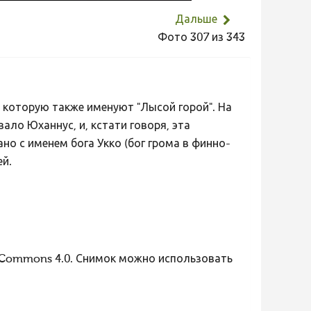
Дальше
Фото 307 из 343
оф, которую также именуют "Лысой горой". На
ало Юханнус, и, кстати говоря, эта
но с именем бога Укко (бог грома в финно-
ей.
 Commons 4.0. Снимок можно использовать