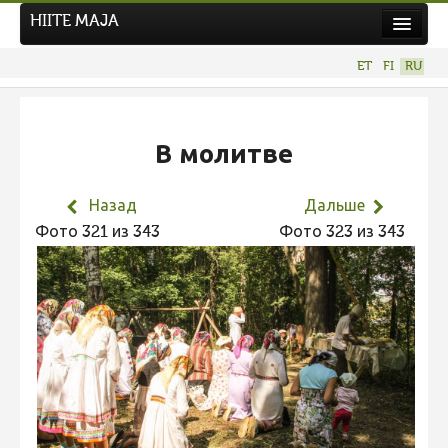
HIITE MAJA
Новости
ET
FI
RU
Фотоконкурсы
НОВЫЙ ФОТОКОНКУРС
В молитве
Hiite kuvavõistlus 2026
ПРЕДЫДУЩИЕ КОНКУРСЫ
Назад
Дальше
Фотоконкурс 2025
Фото 321 из 343
Фото 323 из 343
Не учитываются 2025
Видео 2025
Фотоконкурс 2024
Не учитываются 2024
Видео 2024
Фотоконкурс 2023