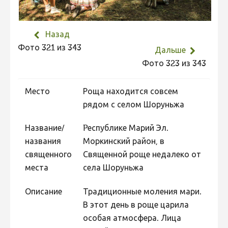
Не учитываются 2023
Видео 2023
Назад
Фотоконкурс 2022
Фото 321 из 343
Дальше
Не учитываются 2022
Фото 323 из 343
Видео 2022
Место
Роща находится совсем
Фотоконкурс 2021
рядом с селом Шоруньжа
Видео 2021
Название/
Pеспублике Марий Эл.
Фотоконкурс 2020
названия
Моркинский район, в
Видео 2020
священного
Священной роще недалеко от
места
села Шоруньжа
Фотоконкурс 2019
Фотоконкурс 2018
Описание
Традиционные моления мари.
В этот день в роще царила
Фотоконкурс 2017
особая атмосфера. Лица
Фотоконкурс 2016