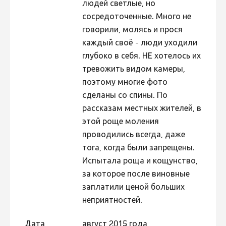
людей светлые, но
Фотоконкурс 2015
сосредоточенные. Много не
говорили, молясь и прося
Фотоконкурс 2014
каждый своё - люди уходили
Фотоконкурс 2013
глубоко в себя. НЕ хотелось их
Фотоконкурс 2012
тревожить видом камеры,
поэтому многие фото
Фотоконкурс 2011
сделаны со спины. По
Фотоконкурс 2010
рассказам местных жителей, в
Фотоконкурс 2009
этой роще моления
проводились всегда, даже
Фотоконкурс 2008
тога, когда были запрещены.
Испытала роща и кощунство,
за которое после виновные
заплатили ценой больших
неприятностей.
Дата
август 2015 года