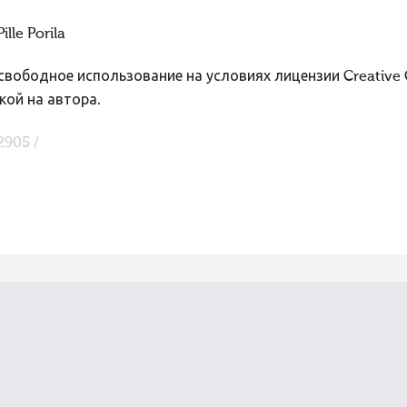
Pille Porila
вободное использование на условиях лицензии Creative
кой на автора.
2905 /