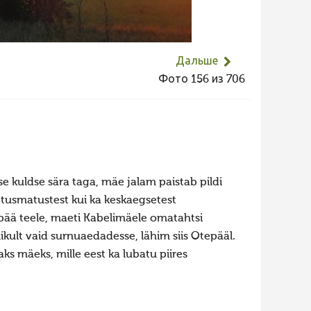
Дальше
Фото 156 из 706
e kuldse sära taga, mäe jalam paistab pildi
letusmatustest kui ka keskaegsetest
pää teele, maeti Kabelimäele omatahtsi
tlikult vaid surnuaedadesse, lähim siis Otepääl.
s mäeks, mille eest ka lubatu piires