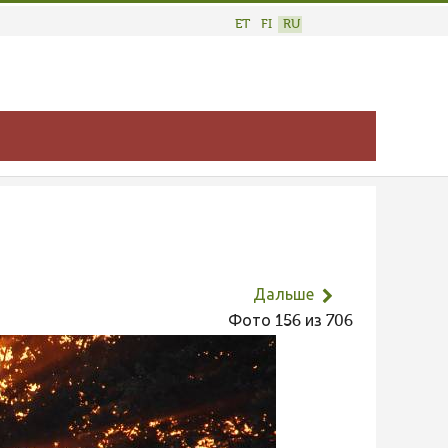
ET
FI
RU
Дальше
Фото 156 из 706