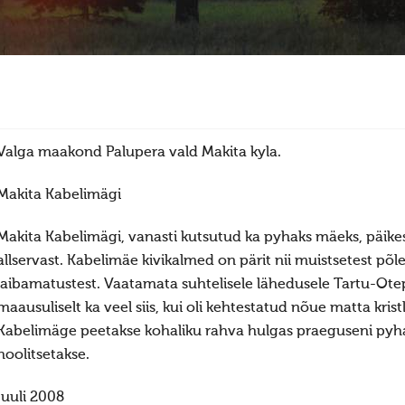
Valga maakond Palupera vald Makita kyla.
Makita Kabelimägi
Makita Kabelimägi, vanasti kutsutud ka pyhaks mäeks, päikes
allservast. Kabelimäe kivikalmed on pärit nii muistsetest põ
laibamatustest. Vaatamata suhtelisele lähedusele Tartu-Ote
maausuliselt ka veel siis, kui oli kehtestatud nõue matta kris
Kabelimäge peetakse kohaliku rahva hulgas praeguseni pyhak
hoolitsetakse.
juuli 2008