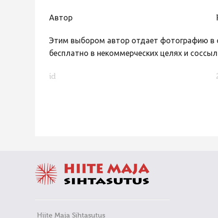
Автор
Этим выбором автор отдает фотографию в с
бесплатно в некоммерческих целях и соссыл
id
FaLang translation system by Faboba
Hiite Maja Sihtasutus