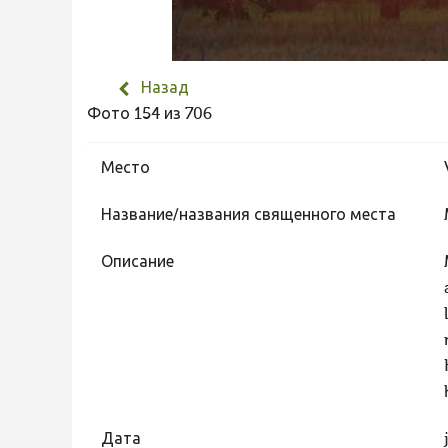
Назад
Фото 154 из 706
Место
Название/названия священного места
Описание
Дата