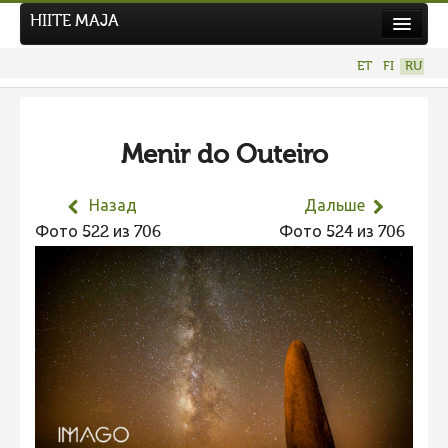
HIITE MAJA
Новости
ET
FI
RU
Фотоконкурсы
НОВЫЙ ФОТОКОНКУРС
Menir do Outeiro
Hiite kuvavõistlus 2026
ПРЕДЫДУЩИЕ КОНКУРСЫ
Назад
Дальше
Фотоконкурс 2025
Фото 522 из 706
Фото 524 из 706
Не учитываются 2025
Видео 2025
Фотоконкурс 2024
Не учитываются 2024
Видео 2024
Фотоконкурс 2023