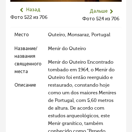
Не учитываются 2023
Назад
Дальше
Видео 2023
Фото 522 из 706
Фото 524 из 706
Фотоконкурс 2022
Место
Outeiro, Monsaraz, Portugal
Не учитываются 2022
Видео 2022
Название/
Menir do Outeiro
названия
Фотоконкурс 2021
Menir do Outeiro Encontrado
священного
Видео 2021
tombado em 1964, o Menir do
места
Outeiro foi então reerguido e
Фотоконкурс 2020
Описание
restaurado, constando hoje
Видео 2020
como um dos maiores Menires
Фотоконкурс 2019
de Portugal, com 5,60 metros
de altura. De acordo com
Фотоконкурс 2018
estudos arqueológicos, este
Фотоконкурс 2017
Menir granítico, também
Фотоконкурс 2016
conhecido como “Penedo