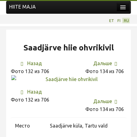
HIITE MAJA
Новости
ET
FI
RU
Фотоконкурсы
НОВЫЙ ФОТОКОНКУРС
Saadjärve hiie ohvrikivil
Hiite kuvavõistlus 2026
ПРЕДЫДУЩИЕ КОНКУРСЫ
Назад
Дальше
Фотоконкурс 2025
Фото 132 из 706
Фото 134 из 706
Не учитываются 2025
Видео 2025
Назад
Фото 132 из 706
Фотоконкурс 2024
Дальше
Фото 134 из 706
Не учитываются 2024
Видео 2024
Место
Saadjärve küla, Tartu vald
Фотоконкурс 2023