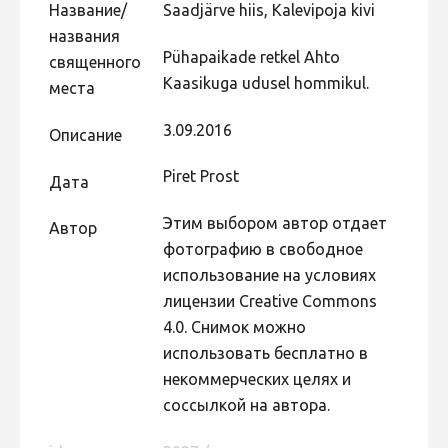
Название/
Saadjärve hiis, Kalevipoja kivi
Не учитываются 2023
названия
Видео 2023
Pühapaikade retkel Ahto
священного
Kaasikuga udusel hommikul.
места
Фотоконкурс 2022
Не учитываются 2022
3.09.2016
Описание
Видео 2022
Piret Prost
Дата
Фотоконкурс 2021
Этим выбором автор отдает
Автор
Видео 2021
фотографию в свободное
Фотоконкурс 2020
использование на условиях
Видео 2020
лицензии Creative Commons
4.0. Снимок можно
Фотоконкурс 2019
использовать бесплатно в
Фотоконкурс 2018
некоммерческих целях и
соссылкой на автора.
Фотоконкурс 2017
Фотоконкурс 2016