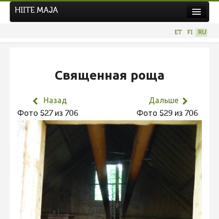
HIITE MAJA
Новости
ET
FI
RU
Фотоконкурсы
НОВЫЙ ФОТОКОНКУРС
Священная роща
Hiite kuvavõistlus 2026
ПРЕДЫДУЩИЕ КОНКУРСЫ
Назад
Дальше
Фотоконкурс 2025
Фото 527 из 706
Фото 529 из 706
Не учитываются 2025
Видео 2025
Фотоконкурс 2024
Не учитываются 2024
Видео 2024
Фотоконкурс 2023